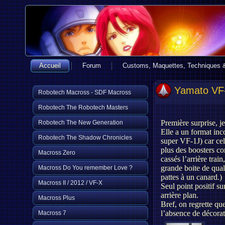
Accueil
Forum
Customs, Maquettes, Techniques 
Yamato VF-
Robotech Macross - SDF Macross
Robotech The Robotech Masters
Première surprise, j
Robotech The New Generation
Elle a un format inc
Robotech The Shadow Chronicles
super VF-1J) car cel
plus des boosters co
Macross Zero
cassés l’arrière trai
grande boite de quali
Macross Do You remember Love ?
pattes à un canard.)
Macross II / 2012 / VF-X
Seul point positif s
arrière plan.
Macross Plus
Bref, on regrette qu
l’absence de décorati
Macross 7