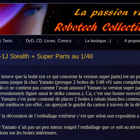
& Tests
DvD, CD, Livres, Comics
La boutique ;-)
A propo
1J Stealth + Super Parts au 1/48
e trouve que la boite (en ce qui concerne la version super parts) est un p
onnu jusque là chez Yamato (presque 2 boites de 1/48 vf1 sans compléme
le-ci ne contient pas comme l’avait annoncé Yamato la version super parts
nventionnels figure aussi le strike cannon.). Ca, c’est une bonne nouvell
n, Yamato s’est juste contenté de placer 2 boites à rabats blanches contena
té médiocre (en effet , on aperçoit le gaufré du carton à travers de la d
ur la décoration de l’emballage extérieur c’est que selon son exposition 
e Yamato n’ait pas un peu mieux soigné l’emballage que ce soit au niveau 
ons sur les boites intérieures.