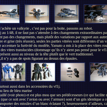
achète un valkyrie , c’est pas pour la boite, passons au robot.
1j au 1/48, il ne faut pas s’attendre à des changements extraordinaires p
t pas des changements, mais plutôt des variations par rapport aux autre
e et grise (très réussie), seules les parties vitrées sont diffèrentes d’un 
r accentuer la furtivité du modèle, Yamato a mis à la place des vitres r
e des vitres translucides (dommage qu’ils n’y aient pas pensé pour le vf1
résent aussi au niveau de la tête plutôt que le vert traditionnel.
,il n’y a pas de spots figurant au dessus des épaules.
surtout aussi dans les accessoires du vf1j.
u lieu de bleu marine
taillé (voir photo) et est plus mou que ses prédécesseurs (ce qui facilit
 (que ce soit avec l’avion ou avec l’armure) sont d’un gris identique a ce
transporter des missiles d’un blanc éclatant ?), heureusement d’ailleurs, 