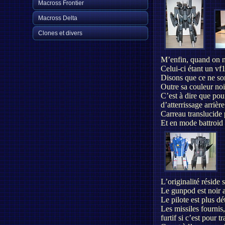
Macross Frontier
Macross Delta
Clones et divers
M’enfin, quand on n’
Celui-ci étant un vf
Disons que ce ne son
Outre sa couleur noir
C’est à dire que pou
d’atterrissage arrièr
Carreau translucide p
Et en mode battroid 
L’originalité réside 
Le gunpod est noir a
Le pilote est plus dé
Les missiles fournis,
furtif si c’est pour 