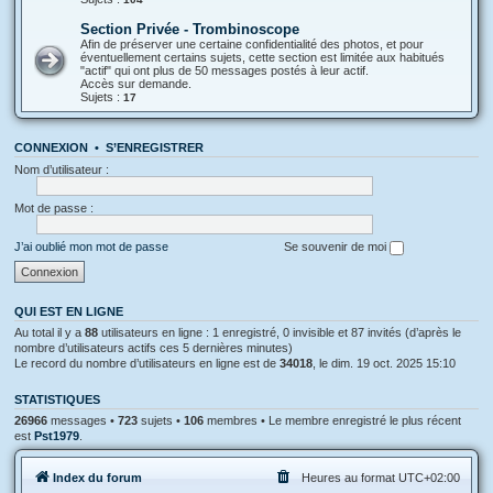
Section Privée - Trombinoscope
Afin de préserver une certaine confidentialité des photos, et pour
éventuellement certains sujets, cette section est limitée aux habitués
"actif" qui ont plus de 50 messages postés à leur actif.
Accès sur demande.
Sujets :
17
CONNEXION
•
S’ENREGISTRER
Nom d’utilisateur :
Mot de passe :
J’ai oublié mon mot de passe
Se souvenir de moi
QUI EST EN LIGNE
Au total il y a
88
utilisateurs en ligne : 1 enregistré, 0 invisible et 87 invités (d’après le
nombre d’utilisateurs actifs ces 5 dernières minutes)
Le record du nombre d’utilisateurs en ligne est de
34018
, le dim. 19 oct. 2025 15:10
STATISTIQUES
26966
messages •
723
sujets •
106
membres • Le membre enregistré le plus récent
est
Pst1979
.
Index du forum
Heures au format
UTC+02:00