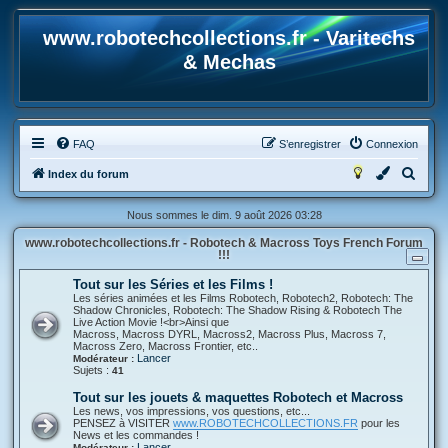
www.robotechcollections.fr - Varitechs
& Mechas
FAQ
S’enregistrer
Connexion
R
Index du forum
e
Nous sommes le dim. 9 août 2026 03:28
c
www.robotechcollections.fr - Robotech & Macross Toys French Forum
h
!!!
e
Tout sur les Séries et les Films !
r
Les séries animées et les Films Robotech, Robotech2, Robotech: The
Shadow Chronicles, Robotech: The Shadow Rising & Robotech The
c
Live Action Movie !<br>Ainsi que
Macross, Macross DYRL, Macross2, Macross Plus, Macross 7,
h
Macross Zero, Macross Frontier, etc..
Lancer
Modérateur :
e
Sujets :
41
r
Tout sur les jouets & maquettes Robotech et Macross
Les news, vos impressions, vos questions, etc...
PENSEZ à VISITER
www.ROBOTECHCOLLECTIONS.FR
pour les
News et les commandes !
Lancer
Modérateur :