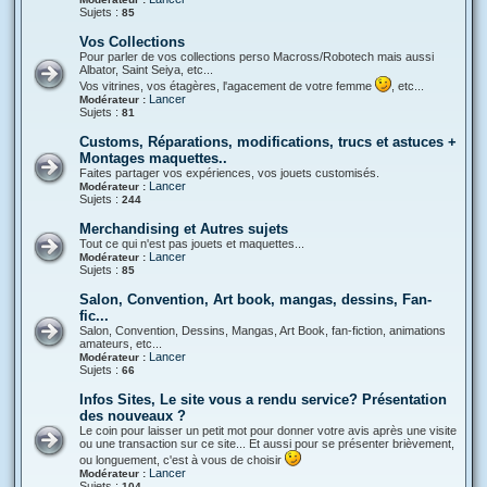
Sujets :
85
Vos Collections
Pour parler de vos collections perso Macross/Robotech mais aussi
Albator, Saint Seiya, etc...
Vos vitrines, vos étagères, l'agacement de votre femme
, etc...
Lancer
Modérateur :
Sujets :
81
Customs, Réparations, modifications, trucs et astuces +
Montages maquettes..
Faites partager vos expériences, vos jouets customisés.
Lancer
Modérateur :
Sujets :
244
Merchandising et Autres sujets
Tout ce qui n'est pas jouets et maquettes...
Lancer
Modérateur :
Sujets :
85
Salon, Convention, Art book, mangas, dessins, Fan-
fic...
Salon, Convention, Dessins, Mangas, Art Book, fan-fiction, animations
amateurs, etc...
Lancer
Modérateur :
Sujets :
66
Infos Sites, Le site vous a rendu service? Présentation
des nouveaux ?
Le coin pour laisser un petit mot pour donner votre avis après une visite
ou une transaction sur ce site... Et aussi pour se présenter brièvement,
ou longuement, c'est à vous de choisir
Lancer
Modérateur :
Sujets :
104