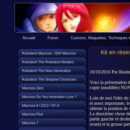
Accueil
Forum
Customs, Maquettes, Techniques 
Kit en rési
Robotech Macross - SDF Macross
Robotech The Robotech Masters
Robotech The New Generation
18/10/2016 Par Basti
Robotech The Shadow Chronicles
Voici la présentation
copie (modifiée) NON 
Macross Zero
Macross Do You remember Love ?
Loin de moi l'idée de p
et assez importante, l
Macross II / 2012 / VF-X
obtenir la position de t
La deuxième chose de b
Macross Plus
partie gauche et droit
Macross 7
avant) et la grosse part