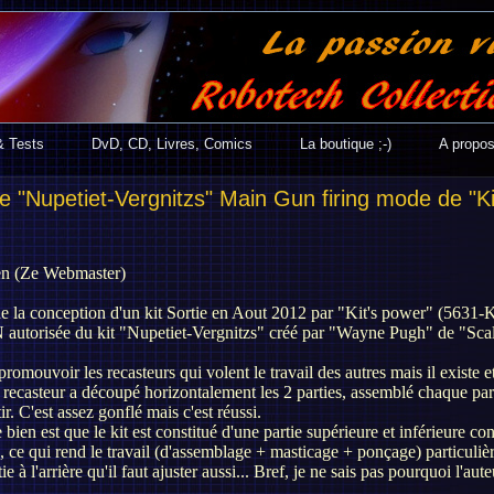
& Tests
DvD, CD, Livres, Comics
La boutique ;-)
A propo
ne "Nupetiet-Vergnitzs" Main Gun firing mode de "
en (Ze Webmaster)
 de la conception d'un kit Sortie en Aout 2012 par "Kit's power" (5631-
autorisée du kit "Nupetiet-Vergnitzs" créé par "Wayne Pugh" de "Scale
romouvoir les recasteurs qui volent le travail des autres mais il existe et 
e recasteur a découpé horizontalement les 2 parties, assemblé chaque par
ir. C'est assez gonflé mais c'est réussi.
ien est que le kit est constitué d'une partie supérieure et inférieure con
e, ce qui rend le travail (d'assemblage + masticage + ponçage) particuli
ie à l'arrière qu'il faut ajuster aussi... Bref, je ne sais pas pourquoi l'aut