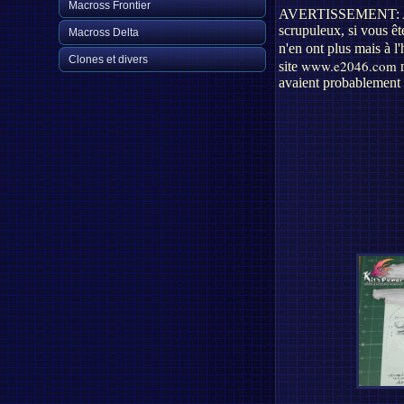
Macross Frontier
AVERTISSEMENT: Attenti
scrupuleux, si vous êt
Macross Delta
n'en ont plus mais à l'
Clones et divers
www.e2046.com
site
m
avaient probablement é