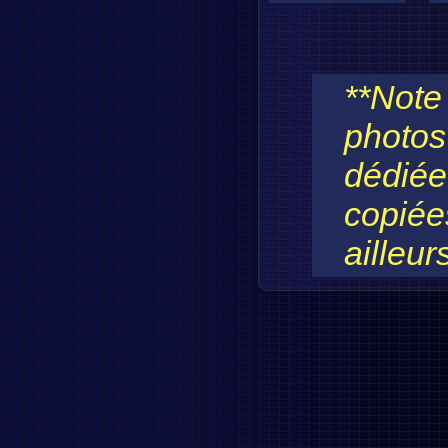
**Note 
photos 
dédiée
copiées
ailleur