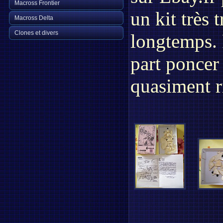
Macross Frontier
un kit très 
Macross Delta
Clones et divers
longtemps. 
part poncer 
quasiment ri