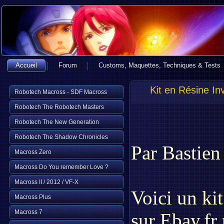
Accueil
Forum
Customs, Maquettes, Techniques & Tests
Kit en Résine In
Robotech Macross - SDF Macross
Robotech The Robotech Masters
Robotech The New Generation
Robotech The Shadow Chronicles
Par Bastien
Macross Zero
Macross Do You remember Love ?
Macross II / 2012 / VF-X
Voici un kit
Macross Plus
Macross 7
sur Ebay.fr 