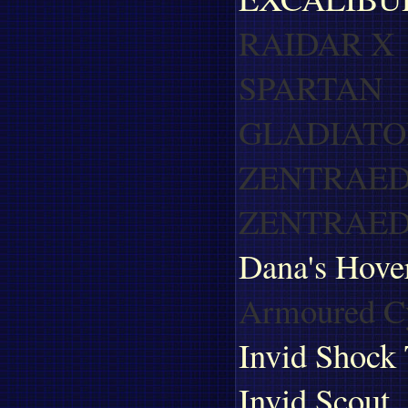
RAIDAR X
SPARTAN
GLADIATO
ZENTRAED
ZENTRAED
Dana's Hove
Armoured C
Invid Shock
Invid Scout