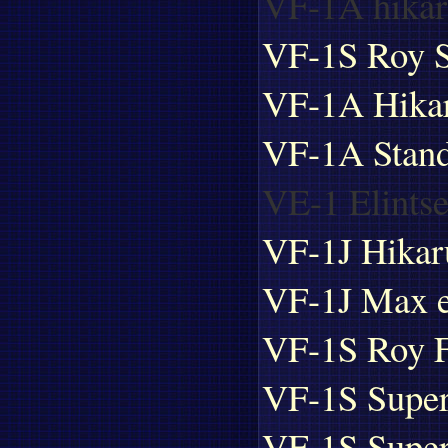
VF-1A hikar
VF-1S Roy S
VF-1A Hikar
VF-1A Stand
VE-1 Elints
VF-1J Hikar
VF-1J Max e
VF-1S Roy F
VF-1S Super
VF-1S Super