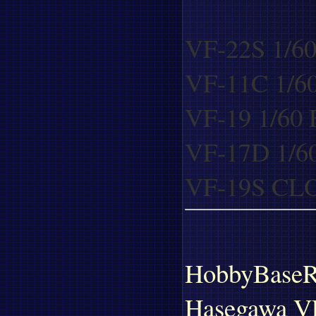
VF-22S 1/60 
VF-11C 1/6
VF-19 1/60 F
VF-17D 1/60
VF-19S CL
HobbyBaseR
Hasegawa VF