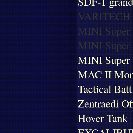
SDF-1 grand
VARITECH F
MINI Super 
MINI Super 
MINI Super 
MAC II Mons
Tactical Bat
Zentraedi Off
Hover Tank
EXCALIBU