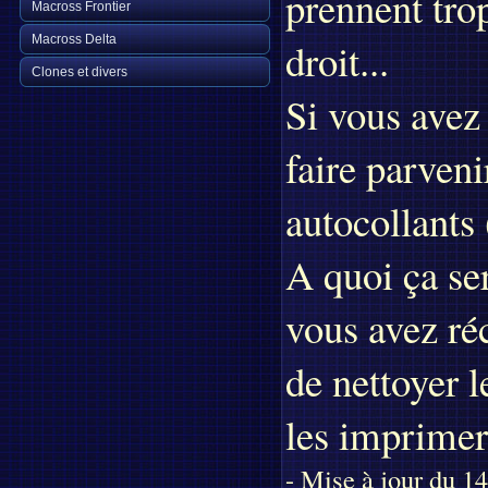
prennent trop
Macross Frontier
Macross Delta
droit...
Clones et divers
Si vous avez 
faire parveni
autocollants 
A quoi ça se
vous avez réc
de nettoyer l
les imprimer 
- Mise à jour du 1