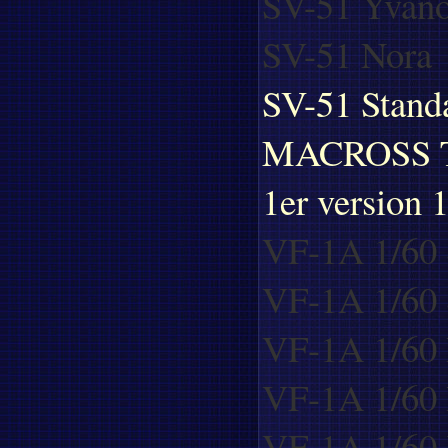
SV-51 Yvan
SV-51 Nora
SV-51 Stand
MACROSS 
1er version
VF-1A 1/60 
VF-1A 1/60 S
VF-1A 1/60 
VF-1A 1/60 
VF-1A 1/60 