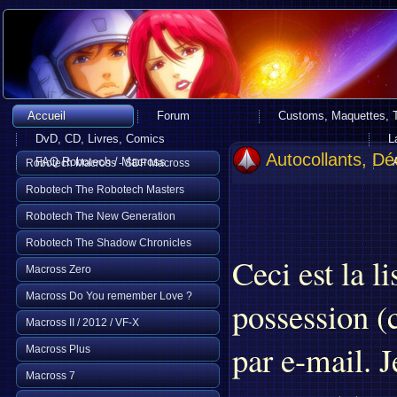
Accueil
Forum
Customs, Maquettes, 
DvD, CD, Livres, Comics
L
Autocollants, D
FAQ Robotech / Macross
Robotech Macross - SDF Macross
Robotech The Robotech Masters
Robotech The New Generation
Robotech The Shadow Chronicles
Ceci est la l
Macross Zero
Macross Do You remember Love ?
possession (
Macross II / 2012 / VF-X
par e-mail. J
Macross Plus
Macross 7