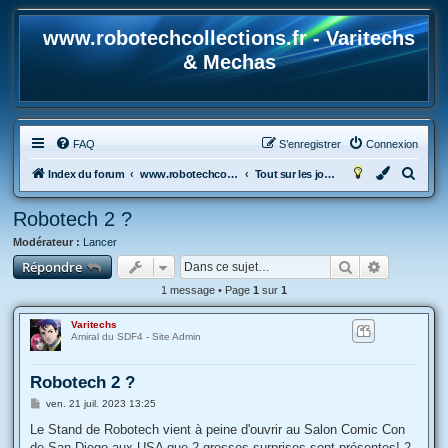
www.robotechcollections.fr - Varitechs
& Mechas
FAQ
S’enregistrer
Connexion
R
Index du forum
www.robotechcollections.fr - Robotech & Macross Toys French Forum !!!
Tout sur les jouets & maquettes Robotech et Macross
e
Robotech 2 ?
c
Modérateur :
Lancer
h
Rechercher
Recherche
Répondre
e
1 message • Page
1
sur
1
r
c
Varitechs
Amiral du SDF4 - Site Admin
h
e
Robotech 2 ?
r
M
ven. 21 juil. 2023 13:25
e
s
Le Stand de Robotech vient à peine d'ouvrir au Salon Comic Con
s
de San Diego aux USA que 2 grosses surprises sont présentes! 2