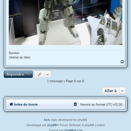
Bastien
(Admin du Site)
H
a
u
Répondre
t
1 message • Page
1
sur
1
Aller à
Index du forum
Heures au format
UTC+02:00
Aero
style developed for phpBB
Développé par
phpBB
® Forum Software © phpBB Limited
Traduit par
phpBB-fr.com