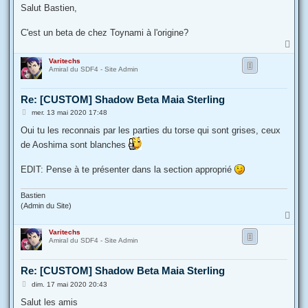
s
Salut Bastien,
s
a
g
C'est un beta de chez Toynami à l'origine?
e
H
a
Varitechs
u
Amiral du SDF4 - Site Admin
t
Re: [CUSTOM] Shadow Beta Maia Sterling
M
mer. 13 mai 2020 17:48
e
s
Oui tu les reconnais par les parties du torse qui sont grises, ceux
s
de Aoshima sont blanches
a
g
e
EDIT: Pense à te présenter dans la section approprié
Bastien
(Admin du Site)
H
a
Varitechs
u
Amiral du SDF4 - Site Admin
t
Re: [CUSTOM] Shadow Beta Maia Sterling
M
dim. 17 mai 2020 20:43
e
s
Salut les amis