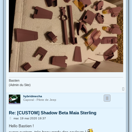
Bastien
(Admin du Site)
H
a
hybridmecha
u
Caporal - Pilote de Jeep
t
Re: [CUSTOM] Shadow Beta Maia Sterling
M
mar. 19 mai 2020 19:37
e
s
Hello Bastien !
s