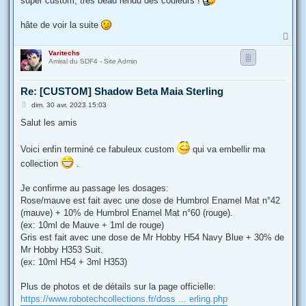
super custom, très beau rendu des couleurs !
a
g
e
hâte de voir la suite
H
a
Varitechs
u
Amiral du SDF4 - Site Admin
t
Re: [CUSTOM] Shadow Beta Maia Sterling
M
dim. 30 avr. 2023 15:03
e
s
Salut les amis
s
a
g
Voici enfin terminé ce fabuleux custom
qui va embellir ma
e
collection
.
Je confirme au passage les dosages:
Rose/mauve est fait avec une dose de Humbrol Enamel Mat n°42
(mauve) + 10% de Humbrol Enamel Mat n°60 (rouge).
(ex: 10ml de Mauve + 1ml de rouge)
Gris est fait avec une dose de Mr Hobby H54 Navy Blue + 30% de
Mr Hobby H353 Suit.
(ex: 10ml H54 + 3ml H353)
Plus de photos et de détails sur la page officielle:
https://www.robotechcollections.fr/doss ... erling.php