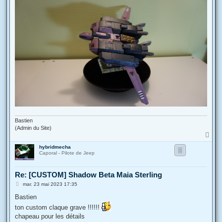
Bastien
(Admin du Site)
H
a
hybridmecha
u
Caporal - Pilote de Jeep
t
Re: [CUSTOM] Shadow Beta Maia Sterling
M
mar. 23 mai 2023 17:35
e
s
Bastien
s
ton custom claque grave !!!!!!
a
g
chapeau pour les détails
e