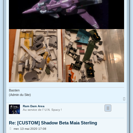
Bastien
(Admin du Site)
H
a
Ram Dam Area
u
Au service de l' U.N. Spacy !
t
Re: [CUSTOM] Shadow Beta Maia Sterling
M
mer. 13 mai 2020 17:08
e