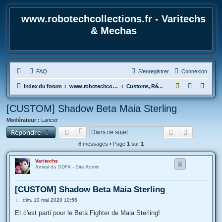
www.robotechcollections.fr - Varitechs
& Mechas
FAQ
S’enregistrer
Connexion
R
Index du forum
www.robotechcollections.fr - Robotech & Macross Toys French Forum !!!
Customs, Réparations, modifications, trucs et astuces + Montages maquettes..
e
[CUSTOM] Shadow Beta Maia Sterling
c
Modérateur :
Lancer
h
Rechercher
Recherche
Répondre
e
8 messages • Page
1
sur
1
r
c
Varitechs
Amiral du SDF4 - Site Admin
h
e
[CUSTOM] Shadow Beta Maia Sterling
r
M
dim. 10 mai 2020 10:56
e
s
Et c'est parti pour le Beta Fighter de Maia Sterling!
s