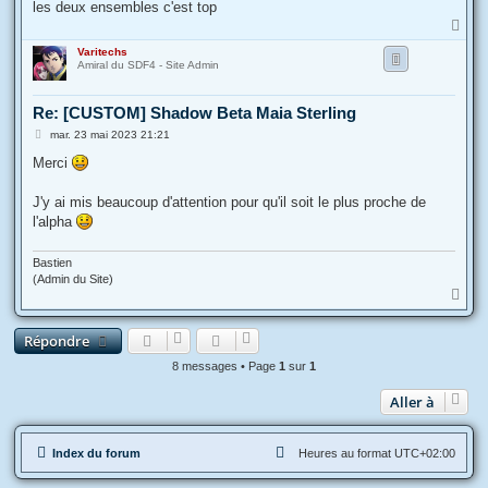
les deux ensembles c'est top
H
a
Varitechs
u
Amiral du SDF4 - Site Admin
t
Re: [CUSTOM] Shadow Beta Maia Sterling
M
mar. 23 mai 2023 21:21
e
s
Merci
s
a
g
J'y ai mis beaucoup d'attention pour qu'il soit le plus proche de
e
l'alpha
Bastien
(Admin du Site)
H
a
u
Répondre
t
8 messages • Page
1
sur
1
Aller à
Index du forum
Heures au format
UTC+02:00