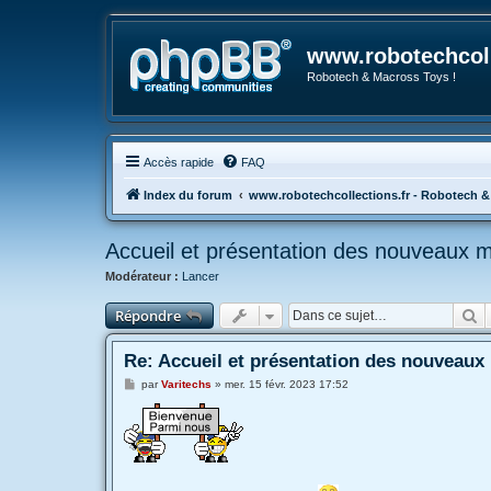
www.robotechcoll
Robotech & Macross Toys !
Accès rapide
FAQ
Index du forum
www.robotechcollections.fr - Robotech &
Accueil et présentation des nouveaux
Modérateur :
Lancer
R
Répondre
Re: Accueil et présentation des nouveau
M
par
Varitechs
»
mer. 15 févr. 2023 17:52
e
s
s
a
g
e