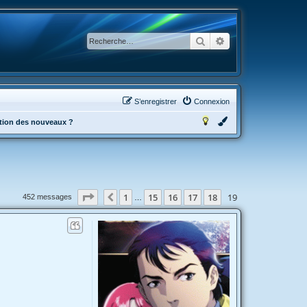
Rechercher
Recherche avancée
S’enregistrer
Connexion
tation des nouveaux ?
Page
19
sur
19
1
15
16
17
18
19
Précédente
452 messages
…