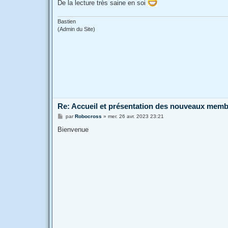
De la lecture très saine en soi
Bastien
(Admin du Site)
Re: Accueil et présentation des nouveaux mem
M
par
Robocross
»
mer. 26 avr. 2023 23:21
e
s
Bienvenue
s
a
g
e