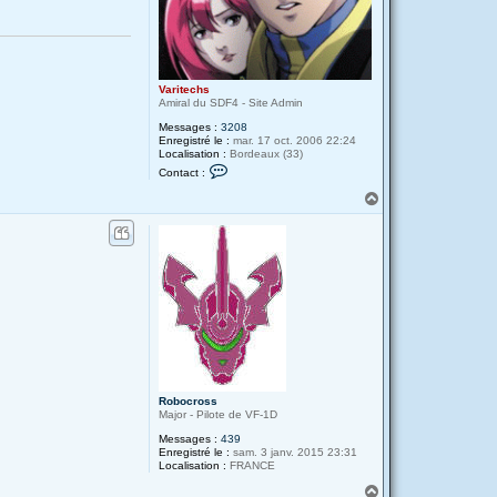
Varitechs
Amiral du SDF4 - Site Admin
Messages :
3208
Enregistré le :
mar. 17 oct. 2006 22:24
Localisation :
Bordeaux (33)
C
Contact :
o
n
H
t
a
a
u
c
t
t
e
r
V
a
r
i
t
e
c
h
s
Robocross
Major - Pilote de VF-1D
Messages :
439
Enregistré le :
sam. 3 janv. 2015 23:31
Localisation :
FRANCE
H