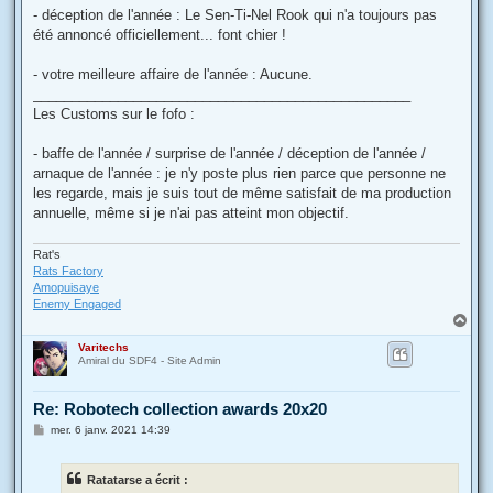
- déception de l'année : Le Sen-Ti-Nel Rook qui n'a toujours pas
été annoncé officiellement... font chier !
- votre meilleure affaire de l'année : Aucune.
_________________________________________________
Les Customs sur le fofo :
- baffe de l'année / surprise de l'année / déception de l'année /
arnaque de l'année : je n'y poste plus rien parce que personne ne
les regarde, mais je suis tout de même satisfait de ma production
annuelle, même si je n'ai pas atteint mon objectif.
Rat's
Rats Factory
Amopuisaye
Enemy Engaged
H
a
Varitechs
u
Amiral du SDF4 - Site Admin
t
Re: Robotech collection awards 20x20
M
mer. 6 janv. 2021 14:39
e
s
s
Ratatarse a écrit :
a