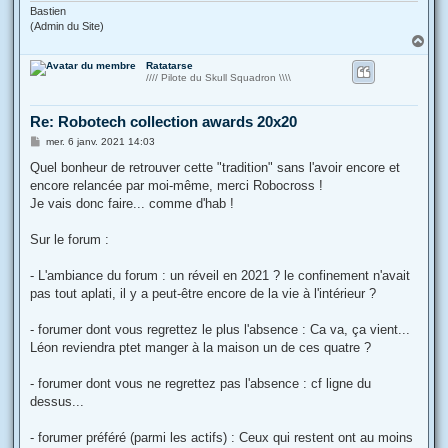
Bastien
(Admin du Site)
H
a
Ratatarse
u
//// Pilote du Skull Squadron \\\\
t
Re: Robotech collection awards 20x20
M
mer. 6 janv. 2021 14:03
e
s
Quel bonheur de retrouver cette "tradition" sans l'avoir encore et
s
encore relancée par moi-même, merci Robocross !
a
g
Je vais donc faire... comme d'hab !
e
Sur le forum :
- L'ambiance du forum : un réveil en 2021 ? le confinement n'avait
pas tout aplati, il y a peut-être encore de la vie à l'intérieur ?
- forumer dont vous regrettez le plus l'absence : Ca va, ça vient...
Léon reviendra ptet manger à la maison un de ces quatre ?
- forumer dont vous ne regrettez pas l'absence : cf ligne du
dessus...
- forumer préféré (parmi les actifs) : Ceux qui restent ont au moins