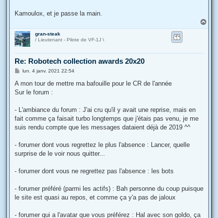
Kamoulox, et je passe la main.
H
a
gran-steak
u
/ Lieutenant - Pilote de VF-1J \
t
Re: Robotech collection awards 20x20
M
lun. 4 janv. 2021 22:54
e
s
A mon tour de mettre ma bafouille pour le CR de l'année
s
Sur le forum :
a
g
e
- L'ambiance du forum : J'ai cru qu'il y avait une reprise, mais en
fait comme ça faisait turbo longtemps que j'étais pas venu, je me
suis rendu compte que les messages dataient déjà de 2019 ^^
- forumer dont vous regrettez le plus l'absence : Lancer, quelle
surprise de le voir nous quitter...
- forumer dont vous ne regrettez pas l'absence : les bots
- forumer préféré (parmi les actifs) : Bah personne du coup puisque
le site est quasi au repos, et comme ça y'a pas de jaloux
- forumer qui a l'avatar que vous préférez : Hal avec son goldo, ça