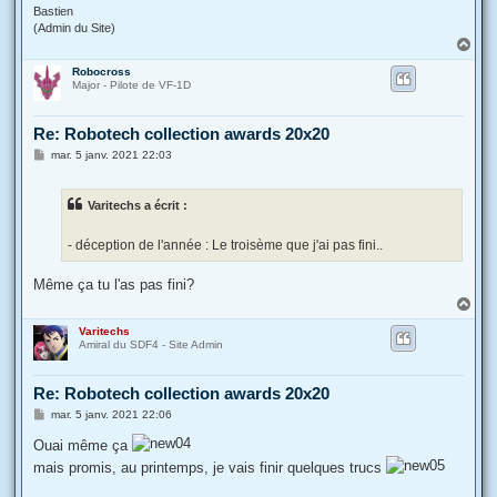
Bastien
(Admin du Site)
H
a
Robocross
u
Major - Pilote de VF-1D
t
Re: Robotech collection awards 20x20
M
mar. 5 janv. 2021 22:03
e
s
s
Varitechs a écrit :
a
g
e
- déception de l'année : Le troisème que j'ai pas fini..
Même ça tu l'as pas fini?
H
a
Varitechs
u
Amiral du SDF4 - Site Admin
t
Re: Robotech collection awards 20x20
M
mar. 5 janv. 2021 22:06
e
s
Ouai même ça
s
mais promis, au printemps, je vais finir quelques trucs
a
g
e