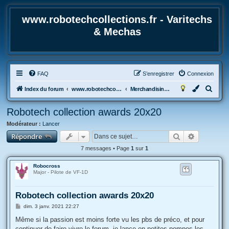
www.robotechcollections.fr - Varitechs
& Mechas
FAQ
S’enregistrer
Connexion
R
Index du forum
www.robotechcollections.fr - Robotech & Macross Toys French Forum !!!
Merchandising et Autres sujets
e
Robotech collection awards 20x20
c
Modérateur :
Lancer
h
Rechercher
Recherche
Répondre
e
7 messages • Page
1
sur
1
r
c
Robocross
Major - Pilote de VF-1D
h
e
Robotech collection awards 20x20
r
M
dim. 3 janv. 2021 22:27
e
s
Même si la passion est moins forte vu les pbs de préco, et pour
s
continuer de faire vivre le forum, je lance en petites pompes les