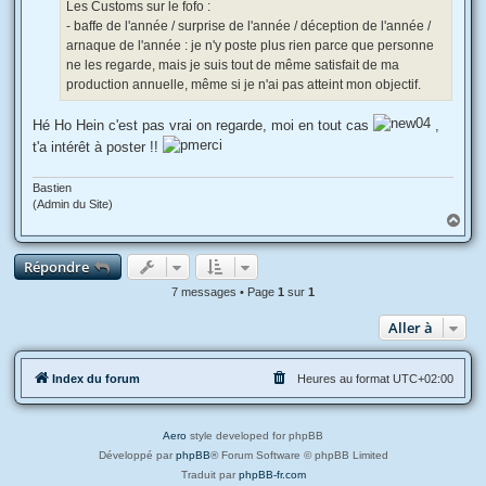
g
Les Customs sur le fofo :
e
- baffe de l'année / surprise de l'année / déception de l'année /
arnaque de l'année : je n'y poste plus rien parce que personne
ne les regarde, mais je suis tout de même satisfait de ma
production annuelle, même si je n'ai pas atteint mon objectif.
Hé Ho Hein c'est pas vrai on regarde, moi en tout cas
,
t'a intérêt à poster !!
Bastien
(Admin du Site)
H
a
u
Répondre
t
7 messages • Page
1
sur
1
Aller à
Index du forum
Heures au format
UTC+02:00
Aero
style developed for phpBB
Développé par
phpBB
® Forum Software © phpBB Limited
Traduit par
phpBB-fr.com