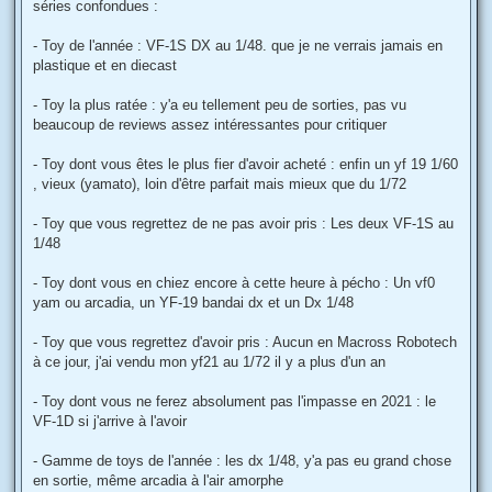
séries confondues :
- Toy de l'année : VF-1S DX au 1/48. que je ne verrais jamais en
plastique et en diecast
- Toy la plus ratée : y'a eu tellement peu de sorties, pas vu
beaucoup de reviews assez intéressantes pour critiquer
- Toy dont vous êtes le plus fier d'avoir acheté : enfin un yf 19 1/60
, vieux (yamato), loin d'être parfait mais mieux que du 1/72
- Toy que vous regrettez de ne pas avoir pris : Les deux VF-1S au
1/48
- Toy dont vous en chiez encore à cette heure à pécho : Un vf0
yam ou arcadia, un YF-19 bandai dx et un Dx 1/48
- Toy que vous regrettez d'avoir pris : Aucun en Macross Robotech
à ce jour, j'ai vendu mon yf21 au 1/72 il y a plus d'un an
- Toy dont vous ne ferez absolument pas l'impasse en 2021 : le
VF-1D si j'arrive à l'avoir
- Gamme de toys de l'année : les dx 1/48, y'a pas eu grand chose
en sortie, même arcadia à l'air amorphe