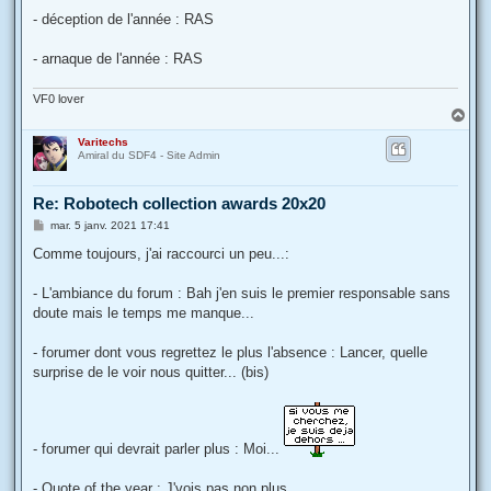
- déception de l'année : RAS
- arnaque de l'année : RAS
VF0 lover
H
a
Varitechs
u
Amiral du SDF4 - Site Admin
t
Re: Robotech collection awards 20x20
M
mar. 5 janv. 2021 17:41
e
s
Comme toujours, j'ai raccourci un peu...:
s
a
g
- L'ambiance du forum : Bah j'en suis le premier responsable sans
e
doute mais le temps me manque...
- forumer dont vous regrettez le plus l'absence : Lancer, quelle
surprise de le voir nous quitter... (bis)
- forumer qui devrait parler plus : Moi...
- Quote of the year : J'vois pas non plus...