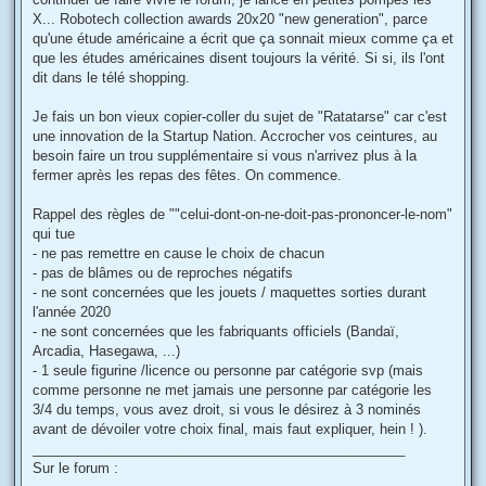
a
g
X... Robotech collection awards 20x20 "new generation", parce
e
qu'une étude américaine a écrit que ça sonnait mieux comme ça et
que les études américaines disent toujours la vérité. Si si, ils l'ont
dit dans le télé shopping.
Je fais un bon vieux copier-coller du sujet de "Ratatarse" car c'est
une innovation de la Startup Nation. Accrocher vos ceintures, au
besoin faire un trou supplémentaire si vous n'arrivez plus à la
fermer après les repas des fêtes. On commence.
Rappel des règles de ""celui-dont-on-ne-doit-pas-prononcer-le-nom"
qui tue
- ne pas remettre en cause le choix de chacun
- pas de blâmes ou de reproches négatifs
- ne sont concernées que les jouets / maquettes sorties durant
l'année 2020
- ne sont concernées que les fabriquants officiels (Bandaï,
Arcadia, Hasegawa, ...)
- 1 seule figurine /licence ou personne par catégorie svp (mais
comme personne ne met jamais une personne par catégorie les
3/4 du temps, vous avez droit, si vous le désirez à 3 nominés
avant de dévoiler votre choix final, mais faut expliquer, hein ! ).
_________________________________________________
Sur le forum :