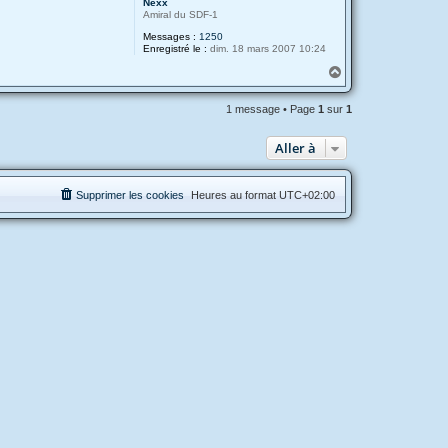
Nexx
Amiral du SDF-1
Messages :
1250
Enregistré le :
dim. 18 mars 2007 10:24
H
a
u
1 message • Page
1
sur
1
t
Aller à
Supprimer les cookies
Heures au format
UTC+02:00