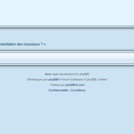
résentation des nouveaux ? »
Aero
style developed for phpBB
Développé par
phpBB
® Forum Software © phpBB Limited
Traduit par
phpBB-fr.com
Confidentialité
|
Conditions