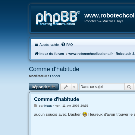
www.robotechcoll
Robotech & Macross Toys !
Accès rapide
FAQ
Index du forum
www.robotechcollections.fr - Robotech &
Comme d'habitude
Modérateur :
Lancer
R
Répondre
Comme d'habitude
M
par
Nexx
»
ven. 11 avr. 2008 20:53
e
s
aucun soucis avec Bastien
Heureux d'avoir trouver le 
s
a
g
e