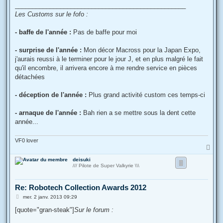
_________________________________________________
Les Customs sur le fofo :
- baffe de l'année :
Pas de baffe pour moi
- surprise de l'année :
Mon décor Macross pour la Japan Expo,
j'aurais reussi à le terminer pour le jour J, et en plus malgré le fait
qu'il encombre, il arrivera encore à me rendre service en pièces
détachées
- déception de l'année :
Plus grand activité custom ces temps-ci
- arnaque de l'année :
Bah rien a se mettre sous la dent cette
année...
VF0 lover
H
a
deisuki
u
/// Pilote de Super Valkyrie \\\
t
Re: Robotech Collection Awards 2012
M
mer. 2 janv. 2013 09:29
e
s
[quote="gran-steak"]
Sur le forum :
s
a