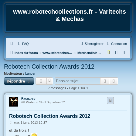
www.robotechcollections.fr - Varitechs
& Mechas
FAQ
S’enregistrer
Connexion
R
Index du forum
www.robotechcollections.fr - Robotech & Macross Toys French Forum !!!
Merchandising et Autres sujets
e
Robotech Collection Awards 2012
c
Modérateur :
Lancer
h
Rechercher
Recherche
Répondre
e
7 messages • Page
1
sur
1
r
c
Ratatarse
//// Pilote du Skull Squadron \\\\
h
e
Robotech Collection Awards 2012
r
M
mar. 1 janv. 2013 16:27
e
s
et de trois !
s