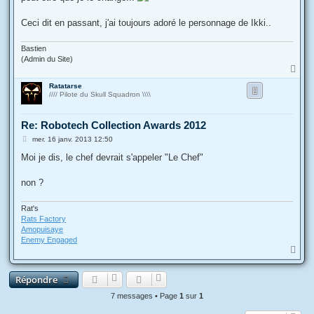
Ceci dit en passant, j'ai toujours adoré le personnage de Ikki..
Bastien
(Admin du Site)
H
a
Ratatarse
u
//// Pilote du Skull Squadron \\\\
t
Re: Robotech Collection Awards 2012
M
mer. 16 janv. 2013 12:50
e
s
Moi je dis, le chef devrait s'appeler "Le Chef"
s
a
g
non ?
e
Rat's
Rats Factory
Amopuisaye
Enemy Engaged
H
a
u
Répondre
t
7 messages • Page
1
sur
1