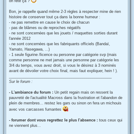
on fête ça ?
a
g
e
Bon, je rappelle quand même 2-3 règles à respecter mine de rien
histoire de conserver tout ça dans la bonne humeur :
- ne pas remettre en cause le choix de chacun
- pas de blâmes ou de reproches négatifs
- ne sont concernées que les jouets / maquettes sorties durant
l'année 2012
- ne sont concernées que les fabriquants officiels (Bandaï,
Yamato, Hasegawa, ...)
- 1 seule figurine /licence ou personne par catégorie svp (mais
comme personne ne met jamais une personne par catégorie les
3/4 du temps, vous avez droit, si vous le désirez à 3 nominés
avant de dévoiler votre choix final, mais faut expliquer, hein ! ).
_________________________________________________
Sur le forum :
- L'ambiance du forum :
Un petit regain mais on ressent la
pauvreté de l'actualité Macross dans la frustration et l'abandon de
plein de membres... restez les gars ou sinon on fera un michouis
avec vos carcasses fumantes
- forumer dont vous regrettez le plus l'absence :
tous ceux qui
ne viennent plus...