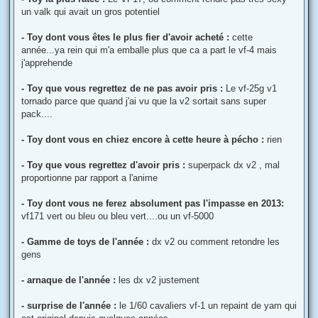
un valk qui avait un gros potentiel
- Toy dont vous êtes le plus fier d'avoir acheté :
cette
année...ya rein qui m'a emballe plus que ca a part le vf-4 mais
j'apprehende
- Toy que vous regrettez de ne pas avoir pris :
Le vf-25g v1
tornado parce que quand j'ai vu que la v2 sortait sans super
pack....
- Toy dont vous en chiez encore à cette heure à pécho :
rien
- Toy que vous regrettez d'avoir pris :
superpack dx v2 , mal
proportionne par rapport a l'anime
- Toy dont vous ne ferez absolument pas l'impasse en 2013:
vf171 vert ou bleu ou bleu vert....ou un vf-5000
- Gamme de toys de l'année :
dx v2 ou comment retondre les
gens
- arnaque de l'année :
les dx v2 justement
- surprise de l'année :
le 1/60 cavaliers vf-1 un repaint de yam qui