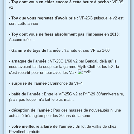
- Toy dont vous en chiez encore à cette heure à pécho :
VF-0S
v2
- Toy que vous regrettez d'avoir pris :
VF-25G puisque le v2 est
sorti cette année
- Toy dont vous ne ferez absolument pas l'impasse en 2013:
Aucune idée....
- Gamme de toys de l'année :
Yamato et ses VF au 1-60
- arnaque de l'année :
VF-25G 1/60 v2 par Bandai, déjà qu'ils
nous avaient fait le coup sur la gamme Myth Cloth et les EX, là
c'est repartit pour un tour avec les Valk
- surprise de l'année :
L'annonce du VF-4
- baffe de l'année :
Entre le VF-25G v2 et l'YF-29 30°anniversaire,
j'sais pas lequel m'a fait le plus mal...
- déception de l'année :
Pas des masses de nouveautés ni une
actualité très agitée pour les 30 ans de la série
- votre meilleure affaire de l'année :
Un lot de valks de chez
Revoltech gratuits