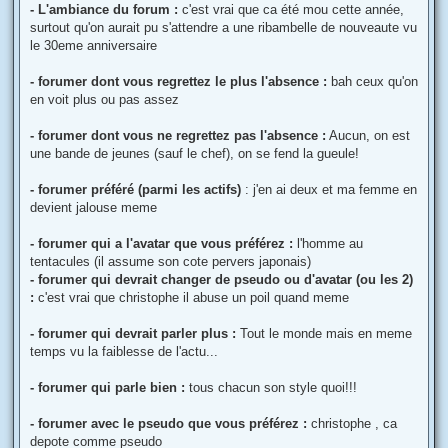
g
- L'ambiance du forum :
c'est vrai que ca été mou cette année,
e
surtout qu'on aurait pu s'attendre a une ribambelle de nouveaute vu
le 30eme anniversaire
- forumer dont vous regrettez le plus l'absence :
bah ceux qu'on
en voit plus ou pas assez
- forumer dont vous ne regrettez pas l'absence :
Aucun, on est
une bande de jeunes (sauf le chef), on se fend la gueule!
- forumer préféré (parmi les actifs)
: j'en ai deux et ma femme en
devient jalouse meme
- forumer qui a l'avatar que vous préférez :
l'homme au
tentacules (il assume son cote pervers japonais)
- forumer qui devrait changer de pseudo ou d'avatar (ou les 2)
:
c'est vrai que christophe il abuse un poil quand meme
- forumer qui devrait parler plus :
Tout le monde mais en meme
temps vu la faiblesse de l'actu...
- forumer qui parle bien :
tous chacun son style quoi!!!
- forumer avec le pseudo que vous préférez :
christophe , ca
depote comme pseudo