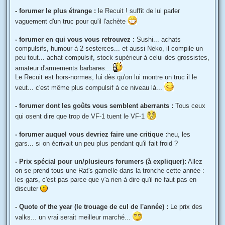
- forumer le plus étrange :
le Recuit ! suffit de lui parler
vaguement d'un truc pour qu'il l'achète
- forumer en qui vous vous retrouvez :
Sushi... achats
compulsifs, humour à 2 sesterces... et aussi Neko, il compile un
peu tout... achat compulsif, stock supérieur à celui des grossistes,
amateur d'armements barbares...
Le Recuit est hors-normes, lui dès qu'on lui montre un truc il le
veut... c'est même plus compulsif à ce niveau là...
- forumer dont les goûts vous semblent aberrants :
Tous ceux
qui osent dire que trop de VF-1 tuent le VF-1
- forumer auquel vous devriez faire une critique :
heu, les
gars... si on écrivait un peu plus pendant qu'il fait froid ?
- Prix spécial pour un/plusieurs forumers (à expliquer):
Allez
on se prend tous une Rat's gamelle dans la tronche cette année :
les gars, c'est pas parce que y'a rien à dire qu'il ne faut pas en
discuter
- Quote of the year (le trouage de cul de l'année) :
Le prix des
valks... un vrai serait meilleur marché...