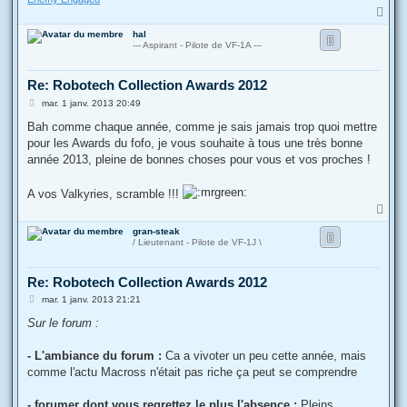
H
a
hal
u
--- Aspirant - Pilote de VF-1A ---
t
Re: Robotech Collection Awards 2012
M
mar. 1 janv. 2013 20:49
e
s
Bah comme chaque année, comme je sais jamais trop quoi mettre
s
pour les Awards du fofo, je vous souhaite à tous une très bonne
a
g
année 2013, pleine de bonnes choses pour vous et vos proches !
e
A vos Valkyries, scramble !!!
H
a
gran-steak
u
/ Lieutenant - Pilote de VF-1J \
t
Re: Robotech Collection Awards 2012
M
mar. 1 janv. 2013 21:21
e
s
Sur le forum :
s
a
g
- L'ambiance du forum :
Ca a vivoter un peu cette année, mais
e
comme l'actu Macross n'était pas riche ça peut se comprendre
- forumer dont vous regrettez le plus l'absence :
Pleins