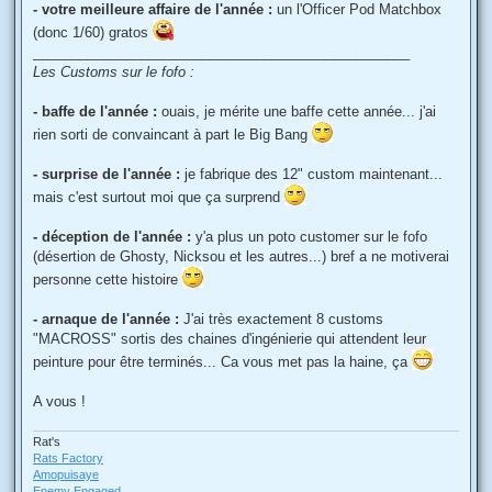
- votre meilleure affaire de l'année :
un l'Officer Pod Matchbox
(donc 1/60) gratos
_________________________________________________
Les Customs sur le fofo :
- baffe de l'année :
ouais, je mérite une baffe cette année... j'ai
rien sorti de convaincant à part le Big Bang
- surprise de l'année :
je fabrique des 12" custom maintenant...
mais c'est surtout moi que ça surprend
- déception de l'année :
y'a plus un poto customer sur le fofo
(désertion de Ghosty, Nicksou et les autres...) bref a ne motiverai
personne cette histoire
- arnaque de l'année :
J'ai très exactement 8 customs
"MACROSS" sortis des chaines d'ingénierie qui attendent leur
peinture pour être terminés... Ca vous met pas la haine, ça
A vous !
Rat's
Rats Factory
Amopuisaye
Enemy Engaged