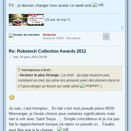
PS : je devrais changer mon avatar ce week-end
(25 ans de trop ?)
H
a
Varitechs
u
Amiral du SDF4 - Site Admin
t
Re: Robotech Collection Awards 2012
M
mar. 15 janv. 2013 23:05
e
s
s
hectopussy a écrit :
a
g
- forumer le plus étrange :
Le chef...
(je pige toujours pas
e
comment un mec qui aime les armures avec des plumes dans le
c*l peut diriger un forum sur cette série
)
Je sais, c'est trompeur... En fait c'est mon pseudo perso MSN
Messenger, je l'avais choisis pour certaines significations mais
rien à voir avec Saint Seiya...... Simple coïncidence et je n'ai pas
fait le rapprochement lorsque j'ai repris ce pseudo ici... Faudra
peut être que je le change...