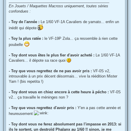
_________________________________________________
En Jouets / Maquettes Macross uniquement, toutes séries
confondues :
- Toy de l'année :
Le 1/60 VF-1A Cavaliers de yamato... enfin un
inédit qui dépote
- Toy la plus ratée :
le VF-19P Zola... ça ressemble à rien cette
poubelle
- Toy dont vous êtes le plus fier d'avoir acheté :
Le 1/60 VF-1A
Cavaliers... il dépote sa race quoi
- Toy que vous regrettez de ne pas avoir pris :
VF-0S v2,
introuvable à un prix décent désormais... vive la réédition Mister
Yam ! (bis repetita !)
- Toy dont vous en chiez encore à cette heure à pécho :
VF-0S
v2... ça travaille le méninges non ?
- Toy que vous regrettez d'avoir pris :
Y'en a pas cette année et
heureusement
- Toy dont vous ne ferez absolument pas l'impasse en 2013:
si
ils le sortent, un destroïd Phalanx au 1/60 !! sinon, je me