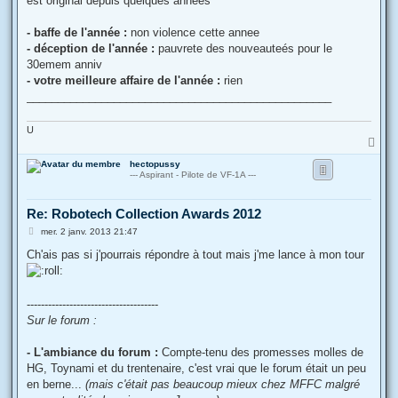
est original depuis quelques années
- baffe de l'année :
non violence cette annee
- déception de l'année :
pauvrete des nouveauteés pour le
30emem anniv
- votre meilleure affaire de l'année :
rien
_________________________________________________
U
H
a
hectopussy
u
--- Aspirant - Pilote de VF-1A ---
t
Re: Robotech Collection Awards 2012
M
mer. 2 janv. 2013 21:47
e
s
Ch'ais pas si j'pourrais répondre à tout mais j'me lance à mon tour
s
a
g
e
-------------------------------------
Sur le forum :
- L'ambiance du forum :
Compte-tenu des promesses molles de
HG, Toynami et du trentenaire, c'est vrai que le forum était un peu
en berne...
(mais c'était pas beaucoup mieux chez MFFC malgré