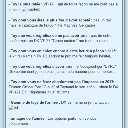
- Toy la plus ratée :
VF-17... qui de toute façon ne me plaît pas à
la base
- Toy dont vous êtes le plus fier d'avoir acheté :
pas un toy
mais le catalogue de l'expo "The Macross Gengaten".
- Toy que vous regrettez de ne pas avoir pris :
pas de cette
année mais un DX VF-27 "Grace custom" me tente toujours...
- Toy dont vous en chiez encore à cette heure à pécho :
plutôt
le kit du Kamzin TV 1/100 dont le prix me fait toujours hésiter...
- Toy que vous regrettez d'avoir pris :
le Nousjadel-ger "DYRL"
d'Experten dont je ne serais jamais à la hauteur pour le monter...
- Toy dont vous ne ferez absolument pas l'impasse en 2013:
Zentran Officer Pod "Glaug" si Toynami le sort enfin... sinon le DX
VF-171 EX "Nightmare plus" d'Ozma.
- Gamme de toys de l'année :
DX v2 même si j'en ai aucun
- arnaque de l'année :
Les options parts non-vendus
séparément...