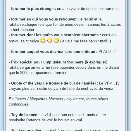
- forumer le plus étrange :
on a un vivier de specimens rares ici
- forumer en qui vous vous retrouvez :
le recuit et le
ratatarse,chaque fois que l'un de nous devient serieux les 2 autres
le font rechuter
- forumer dont les goûts vous semblent aberrants :
ceux qui
ont du saint seiya
(je vais me faire bannir moi!!!)
- forumer auquel vous devriez faire une critique :
PLAIT-IL?
- Prix spécial pour un/plusieurs forumers (à expliquer):
ratatarse qui arrive a me faire patienter depuis 3ans en me disant
que le 3000 est quasiment terminé
- Quote of the year (le trouage de cul de l'année) :
Le VF-4 , j'y
croyais plus vu l'neclin de yam de faire du neuf avec du vieux
_________________________________________________
En Jouets / Maquettes Macross uniquement, toutes séries
confondues :
- Toy de l'année :
le vf-4 pour son cote inedit mais a titre
provisoire j'attends de voir le bousin en vrai
- Toy la plus ratée :
Le VF17, ou comment rendre pas tres sexy