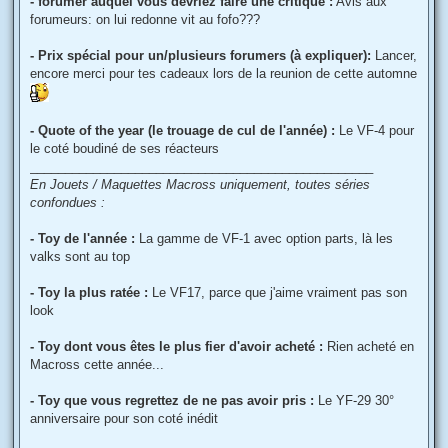
- forumer auquel vous devriez faire une critique :
Avis aux
forumeurs: on lui redonne vit au fofo???
- Prix spécial pour un/plusieurs forumers (à expliquer):
Lancer,
encore merci pour tes cadeaux lors de la reunion de cette automne
- Quote of the year (le trouage de cul de l'année) :
Le VF-4 pour
le coté boudiné de ses réacteurs
_________________________________________________
En Jouets / Maquettes Macross uniquement, toutes séries
confondues :
- Toy de l'année :
La gamme de VF-1 avec option parts, là les
valks sont au top
- Toy la plus ratée :
Le VF17, parce que j'aime vraiment pas son
look
- Toy dont vous êtes le plus fier d'avoir acheté :
Rien acheté en
Macross cette année...
- Toy que vous regrettez de ne pas avoir pris :
Le YF-29 30°
anniversaire pour son coté inédit