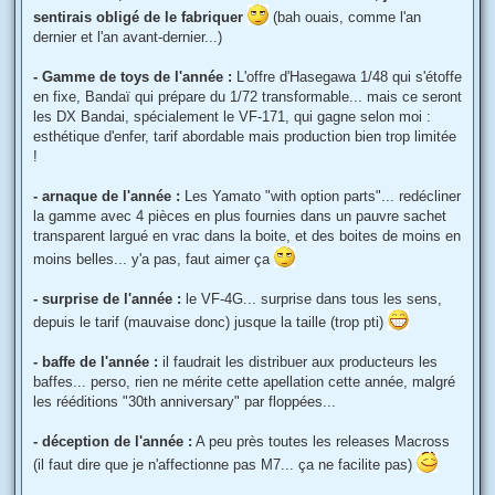
sentirais obligé de le fabriquer
(bah ouais, comme l'an
dernier et l'an avant-dernier...)
- Gamme de toys de l'année :
L'offre d'Hasegawa 1/48 qui s'étoffe
en fixe, Bandaï qui prépare du 1/72 transformable... mais ce seront
les DX Bandai, spécialement le VF-171, qui gagne selon moi :
esthétique d'enfer, tarif abordable mais production bien trop limitée
!
- arnaque de l'année :
Les Yamato "with option parts"... redécliner
la gamme avec 4 pièces en plus fournies dans un pauvre sachet
transparent largué en vrac dans la boite, et des boites de moins en
moins belles... y'a pas, faut aimer ça
- surprise de l'année :
le VF-4G... surprise dans tous les sens,
depuis le tarif (mauvaise donc) jusque la taille (trop pti)
- baffe de l'année :
il faudrait les distribuer aux producteurs les
baffes... perso, rien ne mérite cette apellation cette année, malgré
les rééditions "30th anniversary" par floppées...
- déception de l'année :
A peu près toutes les releases Macross
(il faut dire que je n'affectionne pas M7... ça ne facilite pas)