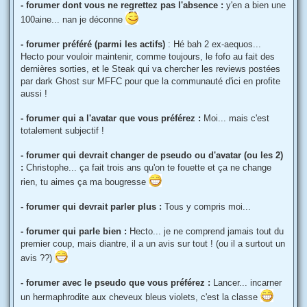
- forumer dont vous ne regrettez pas l'absence :
y'en a bien une
100aine... nan je déconne
- forumer préféré (parmi les actifs)
: Hé bah 2 ex-aequos...
Hecto pour vouloir maintenir, comme toujours, le fofo au fait des
dernières sorties, et le Steak qui va chercher les reviews postées
par dark Ghost sur MFFC pour que la communauté d'ici en profite
aussi !
- forumer qui a l'avatar que vous préférez :
Moi... mais c'est
totalement subjectif !
- forumer qui devrait changer de pseudo ou d'avatar (ou les 2)
:
Christophe... ça fait trois ans qu'on te fouette et ça ne change
rien, tu aimes ça ma bougresse
- forumer qui devrait parler plus :
Tous y compris moi...
- forumer qui parle bien :
Hecto... je ne comprend jamais tout du
premier coup, mais diantre, il a un avis sur tout ! (ou il a surtout un
avis ??)
- forumer avec le pseudo que vous préférez :
Lancer... incarner
un hermaphrodite aux cheveux bleus violets, c'est la classe