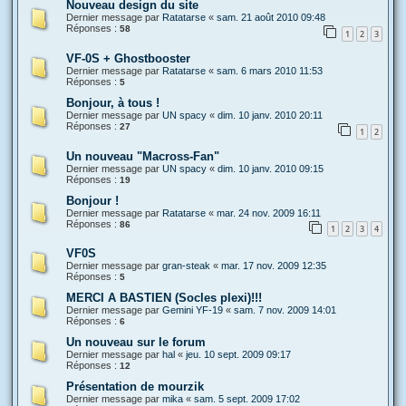
Nouveau design du site
Dernier message par
Ratatarse
«
sam. 21 août 2010 09:48
Réponses :
58
1
2
3
VF-0S + Ghostbooster
Dernier message par
Ratatarse
«
sam. 6 mars 2010 11:53
Réponses :
5
Bonjour, à tous !
Dernier message par
UN spacy
«
dim. 10 janv. 2010 20:11
Réponses :
27
1
2
Un nouveau "Macross-Fan"
Dernier message par
UN spacy
«
dim. 10 janv. 2010 09:15
Réponses :
19
Bonjour !
Dernier message par
Ratatarse
«
mar. 24 nov. 2009 16:11
Réponses :
86
1
2
3
4
VF0S
Dernier message par
gran-steak
«
mar. 17 nov. 2009 12:35
Réponses :
5
MERCI A BASTIEN (Socles plexi)!!!
Dernier message par
Gemini YF-19
«
sam. 7 nov. 2009 14:01
Réponses :
6
Un nouveau sur le forum
Dernier message par
hal
«
jeu. 10 sept. 2009 09:17
Réponses :
12
Présentation de mourzik
Dernier message par
mika
«
sam. 5 sept. 2009 17:02