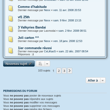
Comme d'habitude
Dernier message par
Nexx
«
ven. 11 avr. 2008 20:53
vf1 25th
Dernier message par
Nexx
«
sam. 9 févr. 2008 13:15
3 Valkyries Bandai
Dernier message par
Lasmodai
«
sam. 2 févr. 2008 08:51
Joli carton ^^
Dernier message par
Nexx
«
ven. 18 janv. 2008 12:53
1ier commande réussi
Dernier message par
CeLiKaoS
«
sam. 22 déc. 2007 08:54
Réponses :
2
Nouveau sujet
1
2
3
Suivante
103 sujets
Aller à
PERMISSIONS DU FORUM
Vous
ne pouvez pas
poster de nouveaux sujets
Vous
ne pouvez pas
répondre aux sujets
Vous
ne pouvez pas
modifier vos messages
Vous
ne pouvez pas
supprimer vos messages
Vous
ne pouvez pas
joindre des fichiers