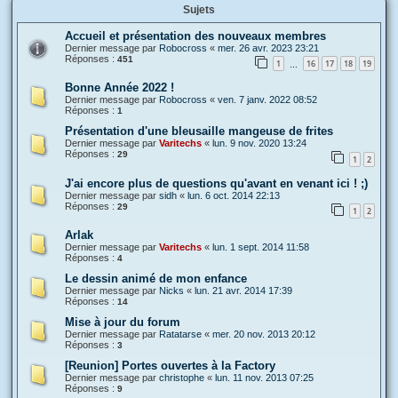
Sujets
Accueil et présentation des nouveaux membres
Dernier message par
Robocross
«
mer. 26 avr. 2023 23:21
Réponses :
451
1
16
17
18
19
…
Bonne Année 2022 !
Dernier message par
Robocross
«
ven. 7 janv. 2022 08:52
Réponses :
1
Présentation d'une bleusaille mangeuse de frites
Dernier message par
Varitechs
«
lun. 9 nov. 2020 13:24
Réponses :
29
1
2
J'ai encore plus de questions qu'avant en venant ici ! ;)
Dernier message par
sidh
«
lun. 6 oct. 2014 22:13
Réponses :
29
1
2
Arlak
Dernier message par
Varitechs
«
lun. 1 sept. 2014 11:58
Réponses :
4
Le dessin animé de mon enfance
Dernier message par
Nicks
«
lun. 21 avr. 2014 17:39
Réponses :
14
Mise à jour du forum
Dernier message par
Ratatarse
«
mer. 20 nov. 2013 20:12
Réponses :
3
[Reunion] Portes ouvertes à la Factory
Dernier message par
christophe
«
lun. 11 nov. 2013 07:25
Réponses :
9