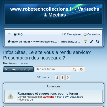
www.robotechcollections.fr - Varitechs
& Mechas
FAQ
S’enregistrer
Connexion
R
Index du forum
www.robotechcollections.fr - Robotech & Macross Toys French Forum !!!
Infos Sites, Le site vous a rendu service? Présentation des nouveaux ?
e
Infos Sites, Le site vous a rendu service?
c
Présentation des nouveaux ?
h
Modérateur :
Lancer
e
Rechercher
Recherche avan
Nouveau sujet
r
c
1
2
3
Suivante
103 sujets
h
Annonces
e
r
Remarques et suggestions pour le forum
Dernier message par
Varitechs
«
mar. 3 avr. 2012 23:06
Réponses :
5