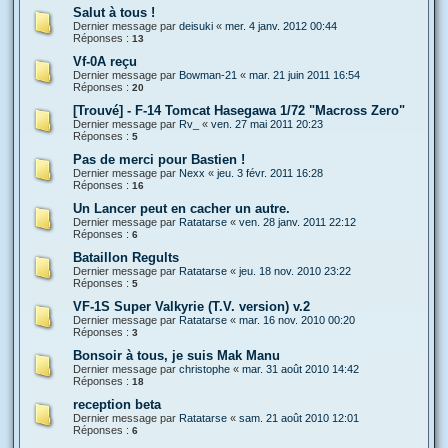
Salut à tous !
Dernier message par
deisuki
«
mer. 4 janv. 2012 00:44
Réponses :
13
Vf-0A reçu
Dernier message par
Bowman-21
«
mar. 21 juin 2011 16:54
Réponses :
20
[Trouvé] - F-14 Tomcat Hasegawa 1/72 "Macross Zero"
Dernier message par
Rv_
«
ven. 27 mai 2011 20:23
Réponses :
5
Pas de merci pour Bastien !
Dernier message par
Nexx
«
jeu. 3 févr. 2011 16:28
Réponses :
16
Un Lancer peut en cacher un autre.
Dernier message par
Ratatarse
«
ven. 28 janv. 2011 22:12
Réponses :
6
Bataillon Regults
Dernier message par
Ratatarse
«
jeu. 18 nov. 2010 23:22
Réponses :
5
VF-1S Super Valkyrie (T.V. version) v.2
Dernier message par
Ratatarse
«
mar. 16 nov. 2010 00:20
Réponses :
3
Bonsoir à tous, je suis Mak Manu
Dernier message par
christophe
«
mar. 31 août 2010 14:42
Réponses :
18
reception beta
Dernier message par
Ratatarse
«
sam. 21 août 2010 12:01
Réponses :
6