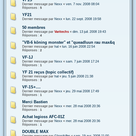
Dernier message par
Nexx
«
ven. 7 nov. 2008 08:04
Réponses :
5
YF21
Dernier message par
Nexx
«
lun. 22 sept. 2008 19:58
50 membres
Dernier message par
Varitechs
«
dim. 13 juil. 2008 19:43
Réponses :
4
"VB-6 köning monster" et "queadluun rau max&q
Dernier message par
hal
«
lun. 16 juin 2008 22:54
Réponses :
2
VF-1J
Dernier message par
Nexx
«
sam. 7 juin 2008 17:24
Réponses :
1
YF 21 reçus (topic collectif)
Dernier message par
hal
«
jeu. 5 juin 2008 21:38
Réponses :
3
VF-1S+....
Dernier message par
Nexx
«
jeu. 29 mai 2008 17:49
Réponses :
1
Merci Bastien
Dernier message par
Nexx
«
mer. 28 mai 2008 20:36
Réponses :
1
Achat legioss AFC-01Z
Dernier message par
Nexx
«
mer. 28 mai 2008 20:36
Réponses :
1
DOUBLE MAX
Dernier message par
Ghostkiller
«
sam. 19 avr. 2008 11:00