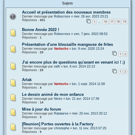
Sujets
Accueil et présentation des nouveaux membres
Dernier message par
Robocross
«
mer. 26 avr. 2023 23:21
Réponses :
451
1
16
17
18
19
…
Bonne Année 2022 !
Dernier message par
Robocross
«
ven. 7 janv. 2022 08:52
Réponses :
1
Présentation d'une bleusaille mangeuse de frites
Dernier message par
Varitechs
«
lun. 9 nov. 2020 13:24
Réponses :
29
1
2
J'ai encore plus de questions qu'avant en venant ici ! ;)
Dernier message par
sidh
«
lun. 6 oct. 2014 22:13
Réponses :
29
1
2
Arlak
Dernier message par
Varitechs
«
lun. 1 sept. 2014 11:58
Réponses :
4
Le dessin animé de mon enfance
Dernier message par
Nicks
«
lun. 21 avr. 2014 17:39
Réponses :
14
Mise à jour du forum
Dernier message par
Ratatarse
«
mer. 20 nov. 2013 20:12
Réponses :
3
[Reunion] Portes ouvertes à la Factory
Dernier message par
christophe
«
lun. 11 nov. 2013 07:25
Réponses :
9