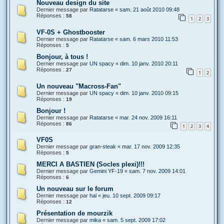
Nouveau design du site
Dernier message par
Ratatarse
«
sam. 21 août 2010 09:48
Réponses :
58
1
2
3
VF-0S + Ghostbooster
Dernier message par
Ratatarse
«
sam. 6 mars 2010 11:53
Réponses :
5
Bonjour, à tous !
Dernier message par
UN spacy
«
dim. 10 janv. 2010 20:11
Réponses :
27
1
2
Un nouveau "Macross-Fan"
Dernier message par
UN spacy
«
dim. 10 janv. 2010 09:15
Réponses :
19
Bonjour !
Dernier message par
Ratatarse
«
mar. 24 nov. 2009 16:11
Réponses :
86
1
2
3
4
VF0S
Dernier message par
gran-steak
«
mar. 17 nov. 2009 12:35
Réponses :
5
MERCI A BASTIEN (Socles plexi)!!!
Dernier message par
Gemini YF-19
«
sam. 7 nov. 2009 14:01
Réponses :
6
Un nouveau sur le forum
Dernier message par
hal
«
jeu. 10 sept. 2009 09:17
Réponses :
12
Présentation de mourzik
Dernier message par
mika
«
sam. 5 sept. 2009 17:02