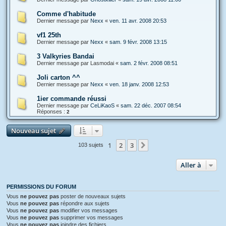
Comme d'habitude
Dernier message par
Nexx
«
ven. 11 avr. 2008 20:53
vf1 25th
Dernier message par
Nexx
«
sam. 9 févr. 2008 13:15
3 Valkyries Bandai
Dernier message par
Lasmodai
«
sam. 2 févr. 2008 08:51
Joli carton ^^
Dernier message par
Nexx
«
ven. 18 janv. 2008 12:53
1ier commande réussi
Dernier message par
CeLiKaoS
«
sam. 22 déc. 2007 08:54
Réponses :
2
Nouveau sujet
1
2
3
Suivante
103 sujets
Aller à
PERMISSIONS DU FORUM
Vous
ne pouvez pas
poster de nouveaux sujets
Vous
ne pouvez pas
répondre aux sujets
Vous
ne pouvez pas
modifier vos messages
Vous
ne pouvez pas
supprimer vos messages
Vous
ne pouvez pas
joindre des fichiers