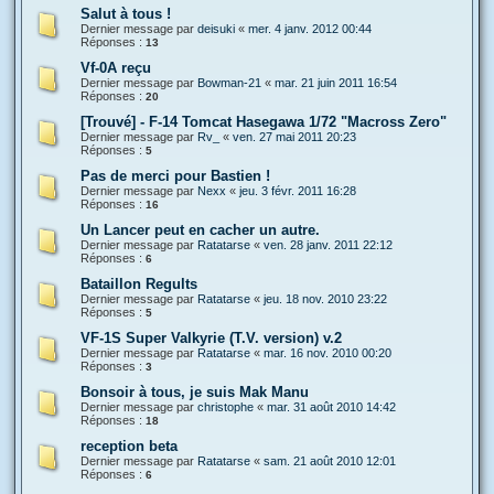
Salut à tous !
Dernier message par
deisuki
«
mer. 4 janv. 2012 00:44
Réponses :
13
Vf-0A reçu
Dernier message par
Bowman-21
«
mar. 21 juin 2011 16:54
Réponses :
20
[Trouvé] - F-14 Tomcat Hasegawa 1/72 "Macross Zero"
Dernier message par
Rv_
«
ven. 27 mai 2011 20:23
Réponses :
5
Pas de merci pour Bastien !
Dernier message par
Nexx
«
jeu. 3 févr. 2011 16:28
Réponses :
16
Un Lancer peut en cacher un autre.
Dernier message par
Ratatarse
«
ven. 28 janv. 2011 22:12
Réponses :
6
Bataillon Regults
Dernier message par
Ratatarse
«
jeu. 18 nov. 2010 23:22
Réponses :
5
VF-1S Super Valkyrie (T.V. version) v.2
Dernier message par
Ratatarse
«
mar. 16 nov. 2010 00:20
Réponses :
3
Bonsoir à tous, je suis Mak Manu
Dernier message par
christophe
«
mar. 31 août 2010 14:42
Réponses :
18
reception beta
Dernier message par
Ratatarse
«
sam. 21 août 2010 12:01
Réponses :
6