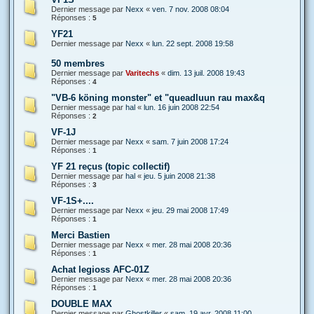
Dernier message par
Nexx
«
ven. 7 nov. 2008 08:04
Réponses :
5
YF21
Dernier message par
Nexx
«
lun. 22 sept. 2008 19:58
50 membres
Dernier message par
Varitechs
«
dim. 13 juil. 2008 19:43
Réponses :
4
"VB-6 köning monster" et "queadluun rau max&q
Dernier message par
hal
«
lun. 16 juin 2008 22:54
Réponses :
2
VF-1J
Dernier message par
Nexx
«
sam. 7 juin 2008 17:24
Réponses :
1
YF 21 reçus (topic collectif)
Dernier message par
hal
«
jeu. 5 juin 2008 21:38
Réponses :
3
VF-1S+....
Dernier message par
Nexx
«
jeu. 29 mai 2008 17:49
Réponses :
1
Merci Bastien
Dernier message par
Nexx
«
mer. 28 mai 2008 20:36
Réponses :
1
Achat legioss AFC-01Z
Dernier message par
Nexx
«
mer. 28 mai 2008 20:36
Réponses :
1
DOUBLE MAX
Dernier message par
Ghostkiller
«
sam. 19 avr. 2008 11:00