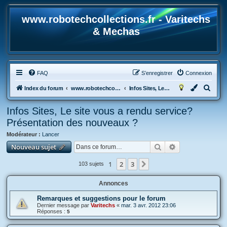
www.robotechcollections.fr - Varitechs
& Mechas
FAQ
S’enregistrer
Connexion
R
Index du forum
www.robotechcollections.fr - Robotech & Macross Toys French Forum !!!
Infos Sites, Le site vous a rendu service? Présentation des nouveaux ?
e
Infos Sites, Le site vous a rendu service?
c
Présentation des nouveaux ?
h
Modérateur :
Lancer
e
Rechercher
Recherche avan
Nouveau sujet
r
c
1
2
3
Suivante
103 sujets
h
Annonces
e
r
Remarques et suggestions pour le forum
Dernier message par
Varitechs
«
mar. 3 avr. 2012 23:06
Réponses :
5