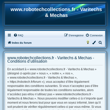
www.robotechcollections.fr - Varitechs
& Mechas
FAQ
S’enregistrer
Connexion
R
Index du forum
e
c
www.robotechcollections.fr - Varitechs & Mechas -
h
Conditions d’utilisation
e
En accédant à « www.robotechcollections.fr - Varitechs & Mechas »
r
(désigné ci-après par « nous », « notre », « nos »,
« www.robotechcollections.fr - Varitechs & Mechas »,
c
« https://robotech.fr/forum »), vous acceptez d’être légalement
h
responsable des conditions suivantes. Si vous n’acceptez pas d’être
e
légalement responsable de toutes les conditions suivantes, alors
n’accédez pas et/ou n’utilisez pas « www.robotechcollections.fr -
r
Varitechs & Mechas ». Nous pouvons modifier celles-ci à n’importe quel
moment et nous ferons tout pour que vous en soyez informé, bien qu’il
soit prudent de vérifier régulièrement celles-ci par vous-même. Si vous