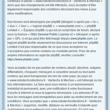
continuez d’utiliser « www.robotechcollections.fr - Varitechs & Mechas »
alors que des changements ont été effectués, vous acceptez d’être
légalement responsable des conditions découlant des mises à jour
et/ou modifications.
Nos forums sont développés par phpBB (désigné ci-après par « ils »,
« eux », « leur », « logiciel phpBB », « www.phpbb.com », « phpBB
Limited », « Équipes phpBB ») qui est un script libre de forum, déclaré
sous la licence «
GNU General Public License v2
» (désigné ci-après
par « GPL ») et qui peut être téléchargé depuis
www.phpbb.com
. Le
logiciel phpBB facilite seulement les discussions sur Internet. phpBB
Limited n’est pas responsable de ce que nous acceptons ou
n’acceptons pas comme contenu ou conduite permis. Pour de plus
amples informations au sujet de phpBB, veuillez consulter :
https://www.phpbb.com/
.
Vous acceptez de ne pas publier de contenu abusif, obscène, vulgaire,
diffamatoire, choquant, menaçant, à caractère sexuel ou tout autre
contenu qui peut transgresser les lois de votre pays, du pays où
« www.robotechcollections.fr - Varitechs & Mechas » est hébergé ou les
lois internationales. Le faire peut vous mener à un bannissement
immédiat et permanent, avec une notification à votre fournisseur
d’accès à Internet si nous le jugeons nécessaire. Les adresses IP de
tous les messages sont enregistrées pour aider au renforcement de ces
conditions. Vous acceptez que « www.robotechcollections.fr - Varitechs
& Mechas » supprime, modifie, déplace ou verrouille n’importe quel
sujet lorsque nous estimons que cela est nécessaire. En tant que