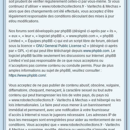
soit prudent de vérifier régulièrement celles-ci par vous-même. Si vous
continuez d’utiliser « www.robotechcollections.fr - Varitechs & Mechas »
alors que des changements ont été effectués, vous acceptez d’être
légalement responsable des conditions découlant des mises à jour
et/ou modifications.
Nos forums sont développés par phpBB (désigné ci-après par « ils »,
« eux », « leur », « logiciel phpBB », « www.phpbb.com », « phpBB
Limited », « Équipes phpBB ») qui est un script libre de forum, déclaré
sous la licence «
GNU General Public License v2
» (désigné ci-après
par « GPL ») et qui peut être téléchargé depuis
www.phpbb.com
. Le
logiciel phpBB facilite seulement les discussions sur Internet. phpBB
Limited n’est pas responsable de ce que nous acceptons ou
n’acceptons pas comme contenu ou conduite permis. Pour de plus
amples informations au sujet de phpBB, veuillez consulter :
https://www.phpbb.com/
.
Vous acceptez de ne pas publier de contenu abusif, obscène, vulgaire,
diffamatoire, choquant, menaçant, à caractère sexuel ou tout autre
contenu qui peut transgresser les lois de votre pays, du pays où
« www.robotechcollections.fr - Varitechs & Mechas » est hébergé ou les
lois internationales. Le faire peut vous mener à un bannissement
immédiat et permanent, avec une notification à votre fournisseur
d’accès à Internet si nous le jugeons nécessaire. Les adresses IP de
tous les messages sont enregistrées pour aider au renforcement de ces
conditions. Vous acceptez que « www.robotechcollections.fr - Varitechs
& Mechas » supprime, modifie, déplace ou verrouille n’importe quel