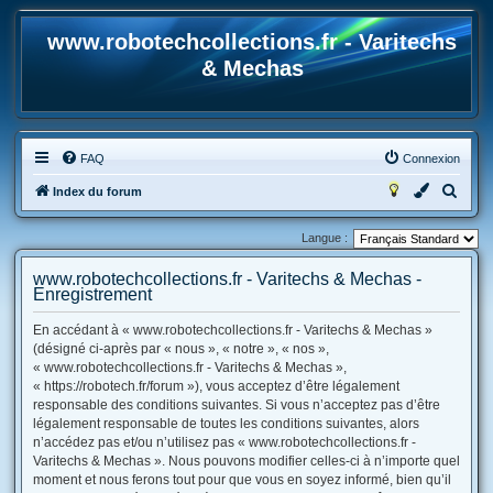
www.robotechcollections.fr - Varitechs
& Mechas
FAQ
Connexion
R
Index du forum
e
Langue :
c
h
www.robotechcollections.fr - Varitechs & Mechas -
Enregistrement
e
r
En accédant à « www.robotechcollections.fr - Varitechs & Mechas »
(désigné ci-après par « nous », « notre », « nos »,
c
« www.robotechcollections.fr - Varitechs & Mechas »,
h
« https://robotech.fr/forum »), vous acceptez d’être légalement
e
responsable des conditions suivantes. Si vous n’acceptez pas d’être
légalement responsable de toutes les conditions suivantes, alors
r
n’accédez pas et/ou n’utilisez pas « www.robotechcollections.fr -
Varitechs & Mechas ». Nous pouvons modifier celles-ci à n’importe quel
moment et nous ferons tout pour que vous en soyez informé, bien qu’il