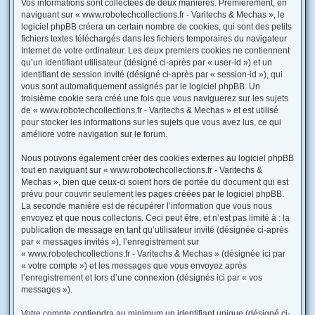
Vos informations sont collectées de deux manières. Premièrement, en
naviguant sur « www.robotechcollections.fr - Varitechs & Mechas », le
logiciel phpBB créera un certain nombre de cookies, qui sont des petits
fichiers textes téléchargés dans les fichiers temporaires du navigateur
Internet de votre ordinateur. Les deux premiers cookies ne contiennent
qu’un identifiant utilisateur (désigné ci-après par « user-id ») et un
identifiant de session invité (désigné ci-après par « session-id »), qui
vous sont automatiquement assignés par le logiciel phpBB. Un
troisième cookie sera créé une fois que vous naviguerez sur les sujets
de « www.robotechcollections.fr - Varitechs & Mechas » et est utilisé
pour stocker les informations sur les sujets que vous avez lus, ce qui
améliore votre navigation sur le forum.
Nous pouvons également créer des cookies externes au logiciel phpBB
tout en naviguant sur « www.robotechcollections.fr - Varitechs &
Mechas », bien que ceux-ci soient hors de portée du document qui est
prévu pour couvrir seulement les pages créées par le logiciel phpBB.
La seconde manière est de récupérer l’information que vous nous
envoyez et que nous collectons. Ceci peut être, et n’est pas limité à : la
publication de message en tant qu’utilisateur invité (désignée ci-après
par « messages invités »), l’enregistrement sur
« www.robotechcollections.fr - Varitechs & Mechas » (désignée ici par
« votre compte ») et les messages que vous envoyez après
l’enregistrement et lors d’une connexion (désignés ici par « vos
messages »).
Votre compte contiendra au minimum un identifiant unique (désigné ci-