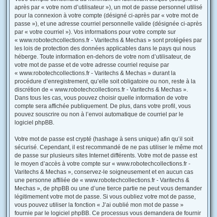
après par « votre nom d’utilisateur »), un mot de passe personnel utilisé
pour la connexion à votre compte (désigné ci-après par « votre mot de
passe »), et une adresse courriel personnelle valide (désignée ci-après
par « votre courriel »). Vos informations pour votre compte sur
« www.robotechcollections.fr - Varitechs & Mechas » sont protégées par
les lois de protection des données applicables dans le pays qui nous
héberge. Toute information en-dehors de votre nom d’utilisateur, de
votre mot de passe et de votre adresse courriel requise par
« www.robotechcollections.fr - Varitechs & Mechas » durant la
procédure d’enregistrement, qu’elle soit obligatoire ou non, reste à la
discrétion de « www.robotechcollections.fr - Varitechs & Mechas ».
Dans tous les cas, vous pouvez choisir quelle information de votre
compte sera affichée publiquement. De plus, dans votre profil, vous
pouvez souscrire ou non à l’envoi automatique de courriel par le
logiciel phpBB.
Votre mot de passe est crypté (hashage à sens unique) afin qu’il soit
sécurisé. Cependant, il est recommandé de ne pas utiliser le même mot
de passe sur plusieurs sites Internet différents. Votre mot de passe est
le moyen d’accès à votre compte sur « www.robotechcollections.fr -
Varitechs & Mechas », conservez-le soigneusement et en aucun cas
une personne affiliée de « www.robotechcollections.fr - Varitechs &
Mechas », de phpBB ou une d’une tierce partie ne peut vous demander
légitimement votre mot de passe. Si vous oubliez votre mot de passe,
vous pouvez utiliser la fonction « J’ai oublié mon mot de passe »
fournie par le logiciel phpBB. Ce processus vous demandera de fournir