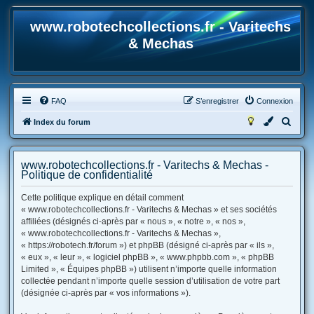
www.robotechcollections.fr - Varitechs
& Mechas
FAQ
S’enregistrer
Connexion
R
Index du forum
e
c
www.robotechcollections.fr - Varitechs & Mechas -
h
Politique de confidentialité
e
Cette politique explique en détail comment
r
« www.robotechcollections.fr - Varitechs & Mechas » et ses sociétés
affiliées (désignés ci-après par « nous », « notre », « nos »,
c
« www.robotechcollections.fr - Varitechs & Mechas »,
h
« https://robotech.fr/forum ») et phpBB (désigné ci-après par « ils »,
e
« eux », « leur », « logiciel phpBB », « www.phpbb.com », « phpBB
Limited », « Équipes phpBB ») utilisent n’importe quelle information
r
collectée pendant n’importe quelle session d’utilisation de votre part
(désignée ci-après par « vos informations »).