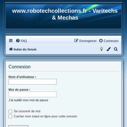
www.robotechcollections.fr - Varitechs
& Mechas
FAQ
S’enregistrer
Connexion
R
Index du forum
e
c
Connexion
h
e
Nom d’utilisateur :
r
Mot de passe :
c
h
J’ai oublié mon mot de passe
e
r
Se souvenir de moi
Cacher mon statut en ligne pour cette session