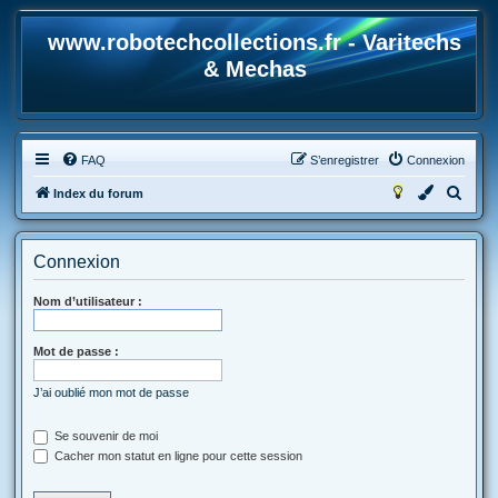
www.robotechcollections.fr - Varitechs
& Mechas
FAQ
S’enregistrer
Connexion
R
Index du forum
e
c
Connexion
h
e
Nom d’utilisateur :
r
Mot de passe :
c
h
J’ai oublié mon mot de passe
e
r
Se souvenir de moi
Cacher mon statut en ligne pour cette session