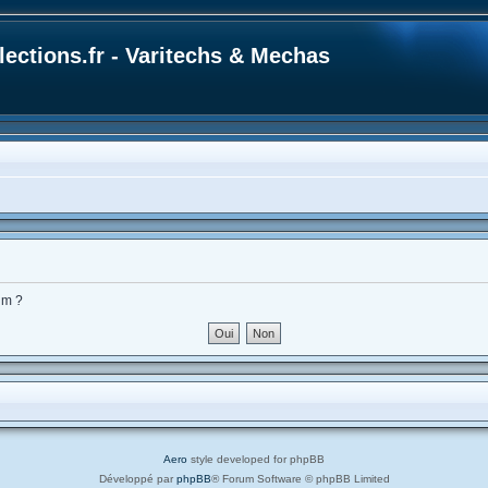
ections.fr - Varitechs & Mechas
um ?
Aero
style developed for phpBB
Développé par
phpBB
® Forum Software © phpBB Limited