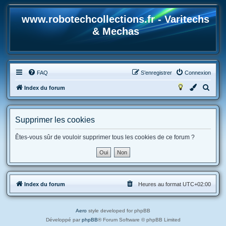
www.robotechcollections.fr - Varitechs
& Mechas
FAQ
S’enregistrer
Connexion
R
Index du forum
e
c
Supprimer les cookies
h
e
Êtes-vous sûr de vouloir supprimer tous les cookies de ce forum ?
r
c
h
Index du forum
Heures au format
UTC+02:00
e
r
Aero
style developed for phpBB
Développé par
phpBB
® Forum Software © phpBB Limited