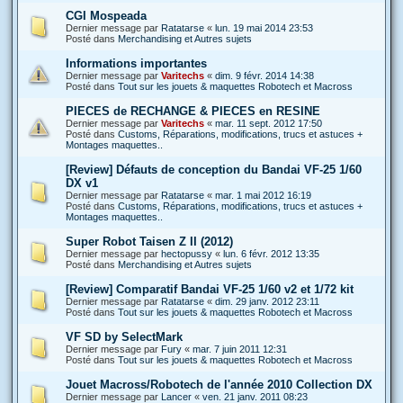
CGI Mospeada
Dernier message par
Ratatarse
«
lun. 19 mai 2014 23:53
Posté dans
Merchandising et Autres sujets
Informations importantes
Dernier message par
Varitechs
«
dim. 9 févr. 2014 14:38
Posté dans
Tout sur les jouets & maquettes Robotech et Macross
PIECES de RECHANGE & PIECES en RESINE
Dernier message par
Varitechs
«
mar. 11 sept. 2012 17:50
Posté dans
Customs, Réparations, modifications, trucs et astuces +
Montages maquettes..
[Review] Défauts de conception du Bandai VF-25 1/60
DX v1
Dernier message par
Ratatarse
«
mar. 1 mai 2012 16:19
Posté dans
Customs, Réparations, modifications, trucs et astuces +
Montages maquettes..
Super Robot Taisen Z II (2012)
Dernier message par
hectopussy
«
lun. 6 févr. 2012 13:35
Posté dans
Merchandising et Autres sujets
[Review] Comparatif Bandai VF-25 1/60 v2 et 1/72 kit
Dernier message par
Ratatarse
«
dim. 29 janv. 2012 23:11
Posté dans
Tout sur les jouets & maquettes Robotech et Macross
VF SD by SelectMark
Dernier message par
Fury
«
mar. 7 juin 2011 12:31
Posté dans
Tout sur les jouets & maquettes Robotech et Macross
Jouet Macross/Robotech de l'année 2010 Collection DX
Dernier message par
Lancer
«
ven. 21 janv. 2011 08:23