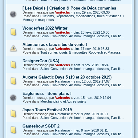
[ Les Décals ] Création & Pose de Décalcomanies
Dernier message par
Varitechs
«
sam. 29 avr. 2023 09:30
Posté dans
Customs, Réparations, modifications, trucs et astuces +
Montages maquettes..
Wonderfest 2022 Winter
Dernier message par
Varitechs
«
dim. 13 févr. 2022 10:36
Posté dans
Salon, Convention, Art book, mangas, dessins, Fan-fic...
Attention aux faux sites de vente !
Dernier message par
Varitechs
«
dim. 17 nov. 2019 16:33
Posté dans
Tout sur les jouets & maquettes Robotech et Macross
DesignerCon (USA)
Dernier message par
Varitechs
«
sam. 9 nov. 2019 18:24
Posté dans
Salon, Convention, Art book, mangas, dessins, Fan-fic...
Auxerre Galactic Days 5 (19 et 20 octobre 2019)
Dernier message par
Ratatarse
«
sam. 12 oct. 2019 17:07
Posté dans
Salon, Convention, Art book, mangas, dessins, Fan-fic...
Eaglemoss - Bons plans !
Dernier message par
Varitechs
«
ven. 15 mars 2019 12:04
Posté dans
Merchandising et Autres sujets
Japan Tours Festival 2019
Dernier message par
Ratatarse
«
mer. 9 janv. 2019 01:21
Posté dans
Salon, Convention, Art book, mangas, dessins, Fan-fic...
Gameshow SGDF 2
Dernier message par
Ratatarse
«
mer. 9 janv. 2019 01:11
Posté dans
Salon, Convention, Art book, mangas, dessins, Fan-fic...