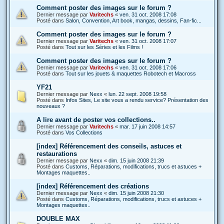
Comment poster des images sur le forum ?
Dernier message par
Varitechs
«
ven. 31 oct. 2008 17:08
Posté dans
Salon, Convention, Art book, mangas, dessins, Fan-fic...
Comment poster des images sur le forum ?
Dernier message par
Varitechs
«
ven. 31 oct. 2008 17:07
Posté dans
Tout sur les Séries et les Films !
Comment poster des images sur le forum ?
Dernier message par
Varitechs
«
ven. 31 oct. 2008 17:06
Posté dans
Tout sur les jouets & maquettes Robotech et Macross
YF21
Dernier message par
Nexx
«
lun. 22 sept. 2008 19:58
Posté dans
Infos Sites, Le site vous a rendu service? Présentation des
nouveaux ?
A lire avant de poster vos collections..
Dernier message par
Varitechs
«
mar. 17 juin 2008 14:57
Posté dans
Vos Collections
[index] Référencement des conseils, astuces et
restaurations
Dernier message par
Nexx
«
dim. 15 juin 2008 21:39
Posté dans
Customs, Réparations, modifications, trucs et astuces +
Montages maquettes..
[index] Référencement des créations
Dernier message par
Nexx
«
dim. 15 juin 2008 21:30
Posté dans
Customs, Réparations, modifications, trucs et astuces +
Montages maquettes..
DOUBLE MAX