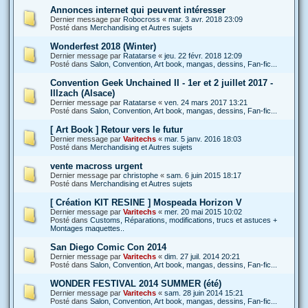
Annonces internet qui peuvent intéresser
Dernier message par
Robocross
«
mar. 3 avr. 2018 23:09
Posté dans
Merchandising et Autres sujets
Wonderfest 2018 (Winter)
Dernier message par
Ratatarse
«
jeu. 22 févr. 2018 12:09
Posté dans
Salon, Convention, Art book, mangas, dessins, Fan-fic...
Convention Geek Unchained II - 1er et 2 juillet 2017 -
Illzach (Alsace)
Dernier message par
Ratatarse
«
ven. 24 mars 2017 13:21
Posté dans
Salon, Convention, Art book, mangas, dessins, Fan-fic...
[ Art Book ] Retour vers le futur
Dernier message par
Varitechs
«
mar. 5 janv. 2016 18:03
Posté dans
Merchandising et Autres sujets
vente macross urgent
Dernier message par
christophe
«
sam. 6 juin 2015 18:17
Posté dans
Merchandising et Autres sujets
[ Création KIT RESINE ] Mospeada Horizon V
Dernier message par
Varitechs
«
mer. 20 mai 2015 10:02
Posté dans
Customs, Réparations, modifications, trucs et astuces +
Montages maquettes..
San Diego Comic Con 2014
Dernier message par
Varitechs
«
dim. 27 juil. 2014 20:21
Posté dans
Salon, Convention, Art book, mangas, dessins, Fan-fic...
WONDER FESTIVAL 2014 SUMMER (été)
Dernier message par
Varitechs
«
sam. 28 juin 2014 15:21
Posté dans
Salon, Convention, Art book, mangas, dessins, Fan-fic...