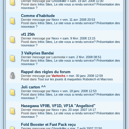
Dernier message par
Ghostkiller
«
sam. 19 avr. 2008 11:00
Posté dans
Infos Sites, Le site vous a rendu service? Présentation des
nouveaux ?
Comme d'habitude
Dernier message par
Nexx
«
ven. 11 avr. 2008 20:53
Posté dans
Infos Sites, Le site vous a rendu service? Présentation des
nouveaux ?
vf1 25th
Dernier message par
Nexx
«
sam. 9 févr. 2008 13:15
Posté dans
Infos Sites, Le site vous a rendu service? Présentation des
nouveaux ?
3 Valkyries Bandai
Dernier message par
Lasmodai
«
sam. 2 févr. 2008 08:51
Posté dans
Infos Sites, Le site vous a rendu service? Présentation des
nouveaux ?
Rappel des règles du forum
Dernier message par
Varitechs
«
mer. 30 janv. 2008 12:59
Posté dans
Tout sur les jouets & maquettes Robotech et Macross
Joli carton ^^
Dernier message par
Nexx
«
ven. 18 janv. 2008 12:53
Posté dans
Infos Sites, Le site vous a rendu service? Présentation des
nouveaux ?
Hasegawa VF0B, VF1D, VF1A "Angelbird"
Dernier message par
Nexx
«
jeu. 20 sept. 2007 14:17
Posté dans
Infos Sites, Le site vous a rendu service? Présentation des
nouveaux ?
Fold Booster et Fast Pack reçu
Dernier message par
Ghostkiller
«
mar. 7 août 2007 22:50