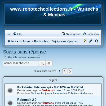
www.robotechcollections.fr - Varitechs
& Mechas
FAQ
S’enregistrer
Connexion
R
Index du forum
Rechercher
Sujets sans réponse
e
Sujets sans réponse
c
Aller à la recherche avancée
h
Rechercher
Recherche avancée
e
r
1
2
Suivante
86 résultats trouvés
c
Sujets
h
e
Kickstarter Kitzconcept - 06/11/24 au 06/12/24
Dernier message par
Varitechs
«
mer. 13 nov. 2024 13:48
r
Posté dans
Tout sur les jouets & maquettes Robotech et Macross
Robotech 2 ?
Dernier message par
Varitechs
«
ven. 21 juil. 2023 13:25
Posté dans
Tout sur les jouets & maquettes Robotech et Macross