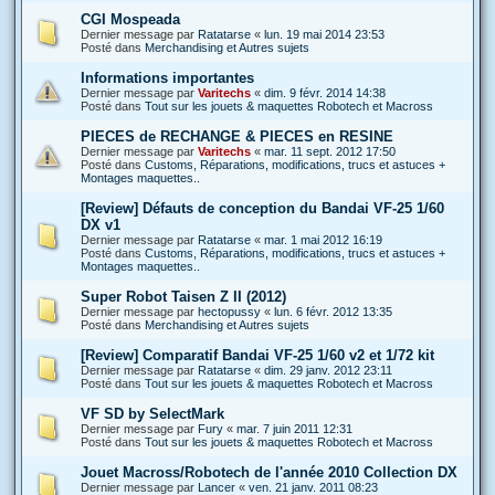
CGI Mospeada
Dernier message par
Ratatarse
«
lun. 19 mai 2014 23:53
Posté dans
Merchandising et Autres sujets
Informations importantes
Dernier message par
Varitechs
«
dim. 9 févr. 2014 14:38
Posté dans
Tout sur les jouets & maquettes Robotech et Macross
PIECES de RECHANGE & PIECES en RESINE
Dernier message par
Varitechs
«
mar. 11 sept. 2012 17:50
Posté dans
Customs, Réparations, modifications, trucs et astuces +
Montages maquettes..
[Review] Défauts de conception du Bandai VF-25 1/60
DX v1
Dernier message par
Ratatarse
«
mar. 1 mai 2012 16:19
Posté dans
Customs, Réparations, modifications, trucs et astuces +
Montages maquettes..
Super Robot Taisen Z II (2012)
Dernier message par
hectopussy
«
lun. 6 févr. 2012 13:35
Posté dans
Merchandising et Autres sujets
[Review] Comparatif Bandai VF-25 1/60 v2 et 1/72 kit
Dernier message par
Ratatarse
«
dim. 29 janv. 2012 23:11
Posté dans
Tout sur les jouets & maquettes Robotech et Macross
VF SD by SelectMark
Dernier message par
Fury
«
mar. 7 juin 2011 12:31
Posté dans
Tout sur les jouets & maquettes Robotech et Macross
Jouet Macross/Robotech de l'année 2010 Collection DX
Dernier message par
Lancer
«
ven. 21 janv. 2011 08:23