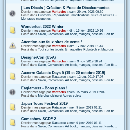
[ Les Décals ] Création & Pose de Décalcomanies
Dernier message par
Varitechs
«
sam. 29 avr. 2023 09:30
Posté dans
Customs, Réparations, modifications, trucs et astuces +
Montages maquettes..
Wonderfest 2022 Winter
Dernier message par
Varitechs
«
dim. 13 févr. 2022 10:36
Posté dans
Salon, Convention, Art book, mangas, dessins, Fan-fic...
Attention aux faux sites de vente !
Dernier message par
Varitechs
«
dim. 17 nov. 2019 16:33
Posté dans
Tout sur les jouets & maquettes Robotech et Macross
DesignerCon (USA)
Dernier message par
Varitechs
«
sam. 9 nov. 2019 18:24
Posté dans
Salon, Convention, Art book, mangas, dessins, Fan-fic...
Auxerre Galactic Days 5 (19 et 20 octobre 2019)
Dernier message par
Ratatarse
«
sam. 12 oct. 2019 17:07
Posté dans
Salon, Convention, Art book, mangas, dessins, Fan-fic...
Eaglemoss - Bons plans !
Dernier message par
Varitechs
«
ven. 15 mars 2019 12:04
Posté dans
Merchandising et Autres sujets
Japan Tours Festival 2019
Dernier message par
Ratatarse
«
mer. 9 janv. 2019 01:21
Posté dans
Salon, Convention, Art book, mangas, dessins, Fan-fic...
Gameshow SGDF 2
Dernier message par
Ratatarse
«
mer. 9 janv. 2019 01:11
Posté dans
Salon, Convention, Art book, mangas, dessins, Fan-fic...