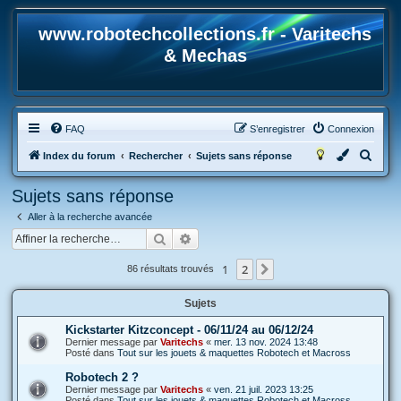
www.robotechcollections.fr - Varitechs
& Mechas
FAQ
S’enregistrer
Connexion
R
Index du forum
Rechercher
Sujets sans réponse
e
Sujets sans réponse
c
Aller à la recherche avancée
h
Rechercher
Recherche avancée
e
r
1
2
Suivante
86 résultats trouvés
c
Sujets
h
e
Kickstarter Kitzconcept - 06/11/24 au 06/12/24
Dernier message par
Varitechs
«
mer. 13 nov. 2024 13:48
r
Posté dans
Tout sur les jouets & maquettes Robotech et Macross
Robotech 2 ?
Dernier message par
Varitechs
«
ven. 21 juil. 2023 13:25
Posté dans
Tout sur les jouets & maquettes Robotech et Macross