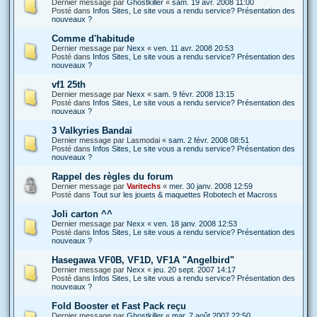
Dernier message par
Ghostkiller
«
sam. 19 avr. 2008 11:00
Posté dans
Infos Sites, Le site vous a rendu service? Présentation des
nouveaux ?
Comme d'habitude
Dernier message par
Nexx
«
ven. 11 avr. 2008 20:53
Posté dans
Infos Sites, Le site vous a rendu service? Présentation des
nouveaux ?
vf1 25th
Dernier message par
Nexx
«
sam. 9 févr. 2008 13:15
Posté dans
Infos Sites, Le site vous a rendu service? Présentation des
nouveaux ?
3 Valkyries Bandai
Dernier message par
Lasmodai
«
sam. 2 févr. 2008 08:51
Posté dans
Infos Sites, Le site vous a rendu service? Présentation des
nouveaux ?
Rappel des règles du forum
Dernier message par
Varitechs
«
mer. 30 janv. 2008 12:59
Posté dans
Tout sur les jouets & maquettes Robotech et Macross
Joli carton ^^
Dernier message par
Nexx
«
ven. 18 janv. 2008 12:53
Posté dans
Infos Sites, Le site vous a rendu service? Présentation des
nouveaux ?
Hasegawa VF0B, VF1D, VF1A "Angelbird"
Dernier message par
Nexx
«
jeu. 20 sept. 2007 14:17
Posté dans
Infos Sites, Le site vous a rendu service? Présentation des
nouveaux ?
Fold Booster et Fast Pack reçu
Dernier message par
Ghostkiller
«
mar. 7 août 2007 22:50