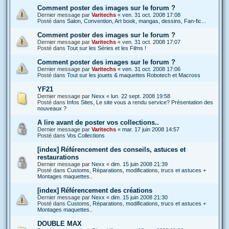
Comment poster des images sur le forum ?
Dernier message par
Varitechs
«
ven. 31 oct. 2008 17:08
Posté dans
Salon, Convention, Art book, mangas, dessins, Fan-fic...
Comment poster des images sur le forum ?
Dernier message par
Varitechs
«
ven. 31 oct. 2008 17:07
Posté dans
Tout sur les Séries et les Films !
Comment poster des images sur le forum ?
Dernier message par
Varitechs
«
ven. 31 oct. 2008 17:06
Posté dans
Tout sur les jouets & maquettes Robotech et Macross
YF21
Dernier message par
Nexx
«
lun. 22 sept. 2008 19:58
Posté dans
Infos Sites, Le site vous a rendu service? Présentation des
nouveaux ?
A lire avant de poster vos collections..
Dernier message par
Varitechs
«
mar. 17 juin 2008 14:57
Posté dans
Vos Collections
[index] Référencement des conseils, astuces et
restaurations
Dernier message par
Nexx
«
dim. 15 juin 2008 21:39
Posté dans
Customs, Réparations, modifications, trucs et astuces +
Montages maquettes..
[index] Référencement des créations
Dernier message par
Nexx
«
dim. 15 juin 2008 21:30
Posté dans
Customs, Réparations, modifications, trucs et astuces +
Montages maquettes..
DOUBLE MAX