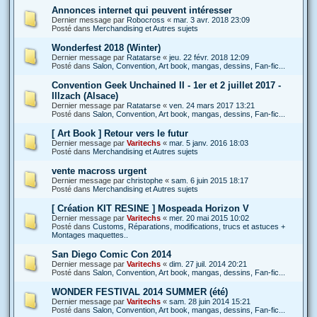
Annonces internet qui peuvent intéresser
Dernier message par
Robocross
«
mar. 3 avr. 2018 23:09
Posté dans
Merchandising et Autres sujets
Wonderfest 2018 (Winter)
Dernier message par
Ratatarse
«
jeu. 22 févr. 2018 12:09
Posté dans
Salon, Convention, Art book, mangas, dessins, Fan-fic...
Convention Geek Unchained II - 1er et 2 juillet 2017 -
Illzach (Alsace)
Dernier message par
Ratatarse
«
ven. 24 mars 2017 13:21
Posté dans
Salon, Convention, Art book, mangas, dessins, Fan-fic...
[ Art Book ] Retour vers le futur
Dernier message par
Varitechs
«
mar. 5 janv. 2016 18:03
Posté dans
Merchandising et Autres sujets
vente macross urgent
Dernier message par
christophe
«
sam. 6 juin 2015 18:17
Posté dans
Merchandising et Autres sujets
[ Création KIT RESINE ] Mospeada Horizon V
Dernier message par
Varitechs
«
mer. 20 mai 2015 10:02
Posté dans
Customs, Réparations, modifications, trucs et astuces +
Montages maquettes..
San Diego Comic Con 2014
Dernier message par
Varitechs
«
dim. 27 juil. 2014 20:21
Posté dans
Salon, Convention, Art book, mangas, dessins, Fan-fic...
WONDER FESTIVAL 2014 SUMMER (été)
Dernier message par
Varitechs
«
sam. 28 juin 2014 15:21
Posté dans
Salon, Convention, Art book, mangas, dessins, Fan-fic...