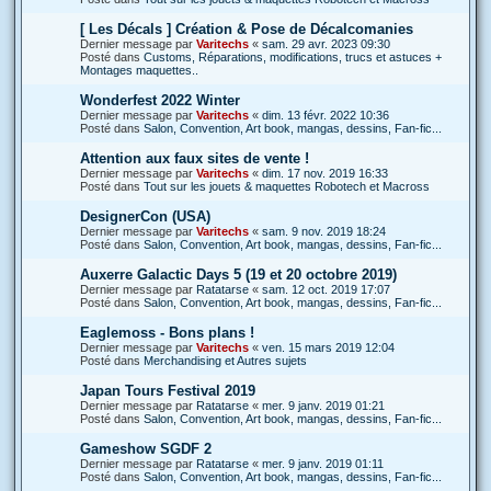
[ Les Décals ] Création & Pose de Décalcomanies
Dernier message par
Varitechs
«
sam. 29 avr. 2023 09:30
Posté dans
Customs, Réparations, modifications, trucs et astuces +
Montages maquettes..
Wonderfest 2022 Winter
Dernier message par
Varitechs
«
dim. 13 févr. 2022 10:36
Posté dans
Salon, Convention, Art book, mangas, dessins, Fan-fic...
Attention aux faux sites de vente !
Dernier message par
Varitechs
«
dim. 17 nov. 2019 16:33
Posté dans
Tout sur les jouets & maquettes Robotech et Macross
DesignerCon (USA)
Dernier message par
Varitechs
«
sam. 9 nov. 2019 18:24
Posté dans
Salon, Convention, Art book, mangas, dessins, Fan-fic...
Auxerre Galactic Days 5 (19 et 20 octobre 2019)
Dernier message par
Ratatarse
«
sam. 12 oct. 2019 17:07
Posté dans
Salon, Convention, Art book, mangas, dessins, Fan-fic...
Eaglemoss - Bons plans !
Dernier message par
Varitechs
«
ven. 15 mars 2019 12:04
Posté dans
Merchandising et Autres sujets
Japan Tours Festival 2019
Dernier message par
Ratatarse
«
mer. 9 janv. 2019 01:21
Posté dans
Salon, Convention, Art book, mangas, dessins, Fan-fic...
Gameshow SGDF 2
Dernier message par
Ratatarse
«
mer. 9 janv. 2019 01:11
Posté dans
Salon, Convention, Art book, mangas, dessins, Fan-fic...