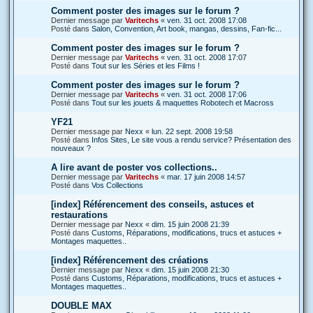
Comment poster des images sur le forum ?
Dernier message par
Varitechs
«
ven. 31 oct. 2008 17:08
Posté dans
Salon, Convention, Art book, mangas, dessins, Fan-fic...
Comment poster des images sur le forum ?
Dernier message par
Varitechs
«
ven. 31 oct. 2008 17:07
Posté dans
Tout sur les Séries et les Films !
Comment poster des images sur le forum ?
Dernier message par
Varitechs
«
ven. 31 oct. 2008 17:06
Posté dans
Tout sur les jouets & maquettes Robotech et Macross
YF21
Dernier message par
Nexx
«
lun. 22 sept. 2008 19:58
Posté dans
Infos Sites, Le site vous a rendu service? Présentation des
nouveaux ?
A lire avant de poster vos collections..
Dernier message par
Varitechs
«
mar. 17 juin 2008 14:57
Posté dans
Vos Collections
[index] Référencement des conseils, astuces et
restaurations
Dernier message par
Nexx
«
dim. 15 juin 2008 21:39
Posté dans
Customs, Réparations, modifications, trucs et astuces +
Montages maquettes..
[index] Référencement des créations
Dernier message par
Nexx
«
dim. 15 juin 2008 21:30
Posté dans
Customs, Réparations, modifications, trucs et astuces +
Montages maquettes..
DOUBLE MAX