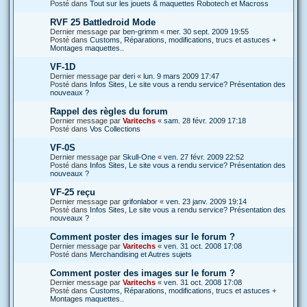
Posté dans
Tout sur les jouets & maquettes Robotech et Macross
RVF 25 Battledroid Mode
Dernier message par
ben-grimm
«
mer. 30 sept. 2009 19:55
Posté dans
Customs, Réparations, modifications, trucs et astuces +
Montages maquettes..
VF-1D
Dernier message par
deri
«
lun. 9 mars 2009 17:47
Posté dans
Infos Sites, Le site vous a rendu service? Présentation des
nouveaux ?
Rappel des règles du forum
Dernier message par
Varitechs
«
sam. 28 févr. 2009 17:18
Posté dans
Vos Collections
VF-0S
Dernier message par
Skull-One
«
ven. 27 févr. 2009 22:52
Posté dans
Infos Sites, Le site vous a rendu service? Présentation des
nouveaux ?
VF-25 reçu
Dernier message par
grifonlabor
«
ven. 23 janv. 2009 19:14
Posté dans
Infos Sites, Le site vous a rendu service? Présentation des
nouveaux ?
Comment poster des images sur le forum ?
Dernier message par
Varitechs
«
ven. 31 oct. 2008 17:08
Posté dans
Merchandising et Autres sujets
Comment poster des images sur le forum ?
Dernier message par
Varitechs
«
ven. 31 oct. 2008 17:08
Posté dans
Customs, Réparations, modifications, trucs et astuces +
Montages maquettes..