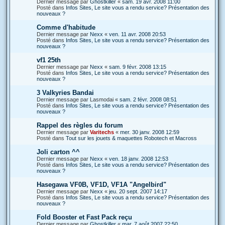
Dernier message par
Ghostkiller
«
sam. 19 avr. 2008 11:00
Posté dans
Infos Sites, Le site vous a rendu service? Présentation des
nouveaux ?
Comme d'habitude
Dernier message par
Nexx
«
ven. 11 avr. 2008 20:53
Posté dans
Infos Sites, Le site vous a rendu service? Présentation des
nouveaux ?
vf1 25th
Dernier message par
Nexx
«
sam. 9 févr. 2008 13:15
Posté dans
Infos Sites, Le site vous a rendu service? Présentation des
nouveaux ?
3 Valkyries Bandai
Dernier message par
Lasmodai
«
sam. 2 févr. 2008 08:51
Posté dans
Infos Sites, Le site vous a rendu service? Présentation des
nouveaux ?
Rappel des règles du forum
Dernier message par
Varitechs
«
mer. 30 janv. 2008 12:59
Posté dans
Tout sur les jouets & maquettes Robotech et Macross
Joli carton ^^
Dernier message par
Nexx
«
ven. 18 janv. 2008 12:53
Posté dans
Infos Sites, Le site vous a rendu service? Présentation des
nouveaux ?
Hasegawa VF0B, VF1D, VF1A "Angelbird"
Dernier message par
Nexx
«
jeu. 20 sept. 2007 14:17
Posté dans
Infos Sites, Le site vous a rendu service? Présentation des
nouveaux ?
Fold Booster et Fast Pack reçu
Dernier message par
Ghostkiller
«
mar. 7 août 2007 22:50