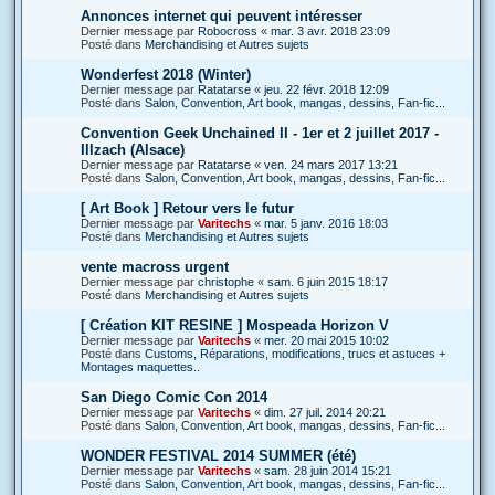
Annonces internet qui peuvent intéresser
Dernier message par
Robocross
«
mar. 3 avr. 2018 23:09
Posté dans
Merchandising et Autres sujets
Wonderfest 2018 (Winter)
Dernier message par
Ratatarse
«
jeu. 22 févr. 2018 12:09
Posté dans
Salon, Convention, Art book, mangas, dessins, Fan-fic...
Convention Geek Unchained II - 1er et 2 juillet 2017 -
Illzach (Alsace)
Dernier message par
Ratatarse
«
ven. 24 mars 2017 13:21
Posté dans
Salon, Convention, Art book, mangas, dessins, Fan-fic...
[ Art Book ] Retour vers le futur
Dernier message par
Varitechs
«
mar. 5 janv. 2016 18:03
Posté dans
Merchandising et Autres sujets
vente macross urgent
Dernier message par
christophe
«
sam. 6 juin 2015 18:17
Posté dans
Merchandising et Autres sujets
[ Création KIT RESINE ] Mospeada Horizon V
Dernier message par
Varitechs
«
mer. 20 mai 2015 10:02
Posté dans
Customs, Réparations, modifications, trucs et astuces +
Montages maquettes..
San Diego Comic Con 2014
Dernier message par
Varitechs
«
dim. 27 juil. 2014 20:21
Posté dans
Salon, Convention, Art book, mangas, dessins, Fan-fic...
WONDER FESTIVAL 2014 SUMMER (été)
Dernier message par
Varitechs
«
sam. 28 juin 2014 15:21
Posté dans
Salon, Convention, Art book, mangas, dessins, Fan-fic...