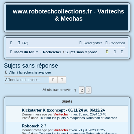
www.robotechcollections.fr - Varitechs
& Mechas
FAQ
S’enregistrer
Connexion
R
Index du forum
Rechercher
Sujets sans réponse
e
Sujets sans réponse
c
Aller à la recherche avancée
h
Rechercher
Recherche avancée
e
r
1
2
Suivante
86 résultats trouvés
c
Sujets
h
e
Kickstarter Kitzconcept - 06/11/24 au 06/12/24
Dernier message par
Varitechs
«
mer. 13 nov. 2024 13:48
r
Posté dans
Tout sur les jouets & maquettes Robotech et Macross
Robotech 2 ?
Dernier message par
Varitechs
«
ven. 21 juil. 2023 13:25
Posté dans
Tout sur les jouets & maquettes Robotech et Macross