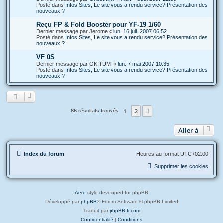
Posté dans
Infos Sites, Le site vous a rendu service? Présentation des
nouveaux ?
Reçu FP & Fold Booster pour YF-19 1/60
Dernier message par
Jerome
«
lun. 16 juil. 2007 06:52
Posté dans
Infos Sites, Le site vous a rendu service? Présentation des
nouveaux ?
VF 0S
Dernier message par
OKITUMI
«
lun. 7 mai 2007 10:35
Posté dans
Infos Sites, Le site vous a rendu service? Présentation des
nouveaux ?
1
2
Suivante
86 résultats trouvés
Aller à
Index du forum
Heures au format
UTC+02:00
Supprimer les cookies
Aero
style developed for phpBB
Développé par
phpBB
® Forum Software © phpBB Limited
Traduit par
phpBB-fr.com
Confidentialité
|
Conditions