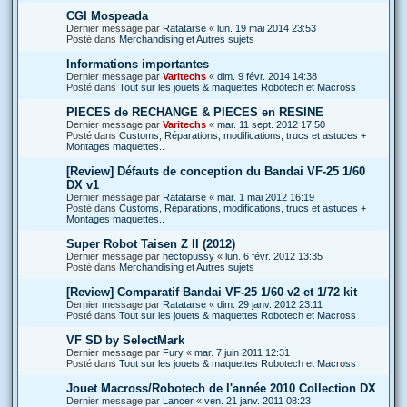
CGI Mospeada
Dernier message par
Ratatarse
«
lun. 19 mai 2014 23:53
Posté dans
Merchandising et Autres sujets
Informations importantes
Dernier message par
Varitechs
«
dim. 9 févr. 2014 14:38
Posté dans
Tout sur les jouets & maquettes Robotech et Macross
PIECES de RECHANGE & PIECES en RESINE
Dernier message par
Varitechs
«
mar. 11 sept. 2012 17:50
Posté dans
Customs, Réparations, modifications, trucs et astuces +
Montages maquettes..
[Review] Défauts de conception du Bandai VF-25 1/60
DX v1
Dernier message par
Ratatarse
«
mar. 1 mai 2012 16:19
Posté dans
Customs, Réparations, modifications, trucs et astuces +
Montages maquettes..
Super Robot Taisen Z II (2012)
Dernier message par
hectopussy
«
lun. 6 févr. 2012 13:35
Posté dans
Merchandising et Autres sujets
[Review] Comparatif Bandai VF-25 1/60 v2 et 1/72 kit
Dernier message par
Ratatarse
«
dim. 29 janv. 2012 23:11
Posté dans
Tout sur les jouets & maquettes Robotech et Macross
VF SD by SelectMark
Dernier message par
Fury
«
mar. 7 juin 2011 12:31
Posté dans
Tout sur les jouets & maquettes Robotech et Macross
Jouet Macross/Robotech de l'année 2010 Collection DX
Dernier message par
Lancer
«
ven. 21 janv. 2011 08:23