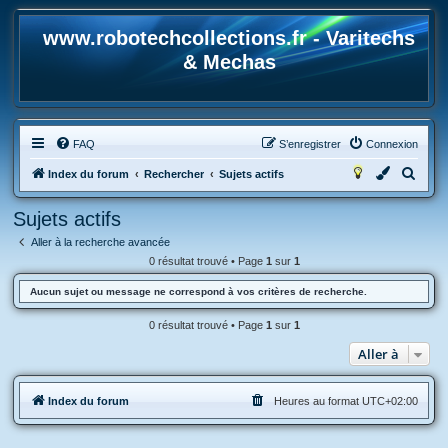
www.robotechcollections.fr - Varitechs
& Mechas
FAQ
S’enregistrer
Connexion
R
Index du forum
Rechercher
Sujets actifs
e
Sujets actifs
c
Aller à la recherche avancée
h
0 résultat trouvé • Page
1
sur
1
e
Aucun sujet ou message ne correspond à vos critères de recherche.
r
c
0 résultat trouvé • Page
1
sur
1
h
Aller à
e
r
Index du forum
Heures au format
UTC+02:00