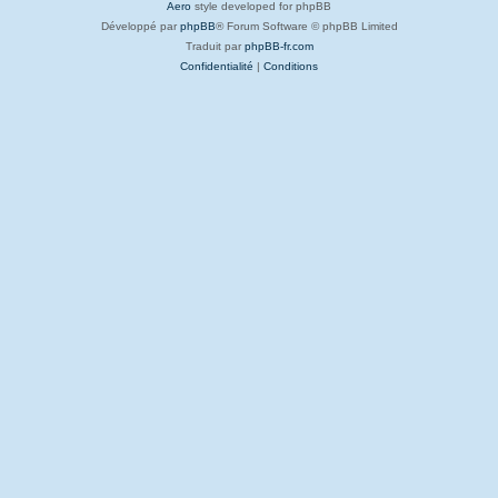
Aero
style developed for phpBB
Développé par
phpBB
® Forum Software © phpBB Limited
Traduit par
phpBB-fr.com
Confidentialité
|
Conditions