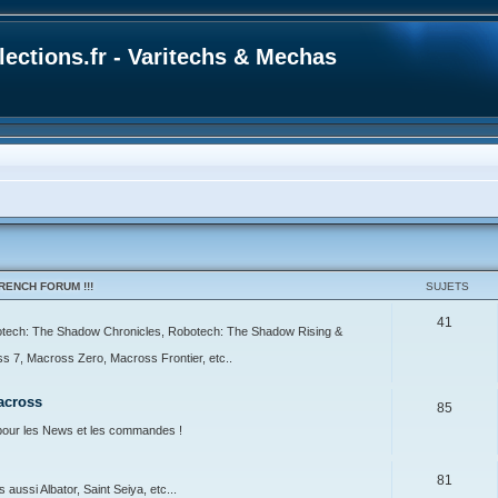
ections.fr - Varitechs & Mechas
ENCH FORUM !!!
SUJETS
41
botech: The Shadow Chronicles, Robotech: The Shadow Rising &
7, Macross Zero, Macross Frontier, etc..
across
85
our les News et les commandes !
81
ussi Albator, Saint Seiya, etc...