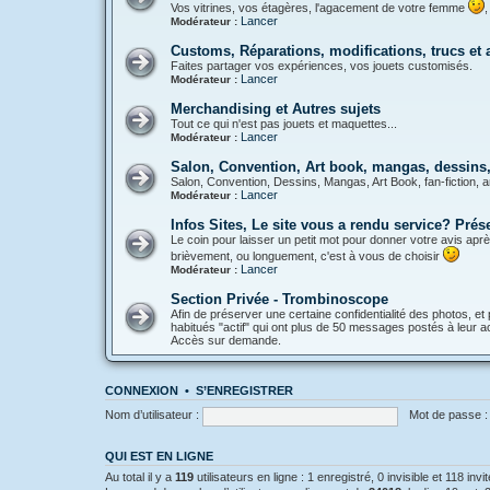
Vos vitrines, vos étagères, l'agacement de votre femme
,
Lancer
Modérateur :
Customs, Réparations, modifications, trucs et
Faites partager vos expériences, vos jouets customisés.
Lancer
Modérateur :
Merchandising et Autres sujets
Tout ce qui n'est pas jouets et maquettes...
Lancer
Modérateur :
Salon, Convention, Art book, mangas, dessins, 
Salon, Convention, Dessins, Mangas, Art Book, fan-fiction, a
Lancer
Modérateur :
Infos Sites, Le site vous a rendu service? Pré
Le coin pour laisser un petit mot pour donner votre avis aprè
brièvement, ou longuement, c'est à vous de choisir
Lancer
Modérateur :
Section Privée - Trombinoscope
Afin de préserver une certaine confidentialité des photos, et 
habitués "actif" qui ont plus de 50 messages postés à leur act
Accès sur demande.
CONNEXION
•
S’ENREGISTRER
Nom d’utilisateur :
Mot de passe :
QUI EST EN LIGNE
Au total il y a
119
utilisateurs en ligne : 1 enregistré, 0 invisible et 118 in