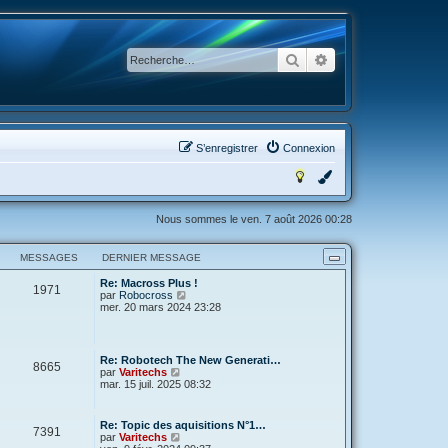
Rechercher
Recherche avancée
S’enregistrer
Connexion
Nous sommes le ven. 7 août 2026 00:28
MESSAGES
DERNIER MESSAGE
Re: Macross Plus !
1971
V
par
Robocross
o
mer. 20 mars 2024 23:28
i
r
l
e
Re: Robotech The New Generati…
8665
d
V
par
Varitechs
e
o
mar. 15 juil. 2025 08:32
r
i
n
r
i
l
Re: Topic des aquisitions N°1…
e
7391
e
V
par
Varitechs
r
d
o