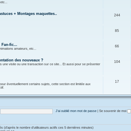
 etc...
 astuces + Montages maquettes..
244
85
Fan-fic...
66
nimations amateurs, etc...
sentation des nouveaux ?
104
s une visite ou une transaction sur ce site... Et aussi pour se présenter
17
pour éventuellement certains sujets, cette section est limitée aux
if.
J’ai oublié mon mot de passe
|
Se souvenir de moi
vités (d’après le nombre d’utilisateurs actifs ces 5 dernières minutes)