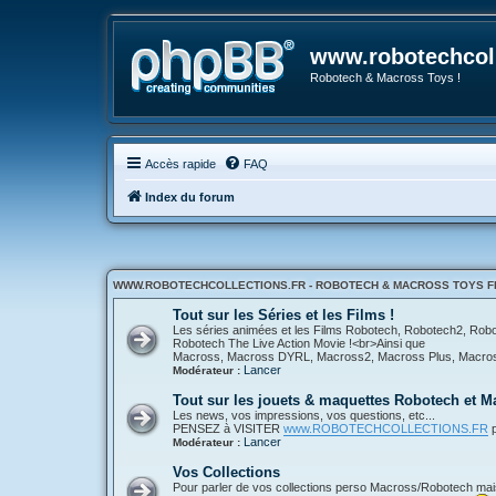
www.robotechcoll
Robotech & Macross Toys !
Accès rapide
FAQ
Index du forum
WWW.ROBOTECHCOLLECTIONS.FR - ROBOTECH & MACROSS TOYS FR
Tout sur les Séries et les Films !
Les séries animées et les Films Robotech, Robotech2, Ro
Robotech The Live Action Movie !<br>Ainsi que
Macross, Macross DYRL, Macross2, Macross Plus, Macross 
Lancer
Modérateur :
Tout sur les jouets & maquettes Robotech et M
Les news, vos impressions, vos questions, etc...
PENSEZ à VISITER
www.ROBOTECHCOLLECTIONS.FR
p
Lancer
Modérateur :
Vos Collections
Pour parler de vos collections perso Macross/Robotech mais a