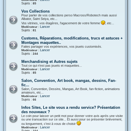
Sujets :
85
Vos Collections
Pour parler de vos collections perso Macross/Robotech mais aussi
Albator, Saint Seiya, etc...
Vos vitrines, vos étagères, l'agacement de votre femme
, etc...
Lancer
Modérateur :
Sujets :
81
Customs, Réparations, modifications, trucs et astuces +
Montages maquettes..
Faites partager vos expériences, vos jouets customisés.
Lancer
Modérateur :
Sujets :
244
Merchandising et Autres sujets
Tout ce qui n'est pas jouets et maquettes...
Lancer
Modérateur :
Sujets :
85
Salon, Convention, Art book, mangas, dessins, Fan-
fic...
Salon, Convention, Dessins, Mangas, Art Book, fan-fiction, animations
amateurs, etc...
Lancer
Modérateur :
Sujets :
66
Infos Sites, Le site vous a rendu service? Présentation
des nouveaux ?
Le coin pour laisser un petit mot pour donner votre avis après une visite
ou une transaction sur ce site... Et aussi pour se présenter brièvement,
ou longuement, c'est à vous de choisir
Lancer
Modérateur :
Sujets :
104