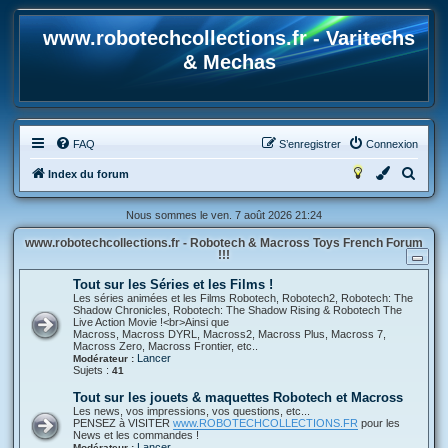
www.robotechcollections.fr - Varitechs
& Mechas
FAQ
S’enregistrer
Connexion
R
Index du forum
e
Nous sommes le ven. 7 août 2026 21:24
c
www.robotechcollections.fr - Robotech & Macross Toys French Forum
h
!!!
e
Tout sur les Séries et les Films !
r
Les séries animées et les Films Robotech, Robotech2, Robotech: The
Shadow Chronicles, Robotech: The Shadow Rising & Robotech The
c
Live Action Movie !<br>Ainsi que
Macross, Macross DYRL, Macross2, Macross Plus, Macross 7,
h
Macross Zero, Macross Frontier, etc..
Lancer
Modérateur :
e
Sujets :
41
r
Tout sur les jouets & maquettes Robotech et Macross
Les news, vos impressions, vos questions, etc...
PENSEZ à VISITER
www.ROBOTECHCOLLECTIONS.FR
pour les
News et les commandes !
Lancer
Modérateur :