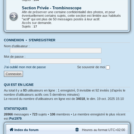
Section Privée - Trombinoscope
Afin de préserver une certaine confidentialité des photos, et pour
éventuellement certains sujets, cette section est limitée aux habitués
"actif" qui ont plus de 50 messages postés à leur actif.
Accès sur demande.
Sujets :
17
CONNEXION
•
S’ENREGISTRER
Nom d’utilisateur :
Mot de passe :
J’ai oublié mon mot de passe
Se souvenir de moi
QUI EST EN LIGNE
Au total il y a
93
utilisateurs en ligne : 1 enregistré, 0 invisible et 92 invités (d’après le
nombre d’utilisateurs actifs ces 5 dernières minutes)
Le record du nombre d’utilisateurs en ligne est de
34018
, le dim. 19 oct. 2025 15:10
STATISTIQUES
26966
messages •
723
sujets •
106
membres • Le membre enregistré le plus récent
est
Pst1979
.
Index du forum
Heures au format
UTC+02:00