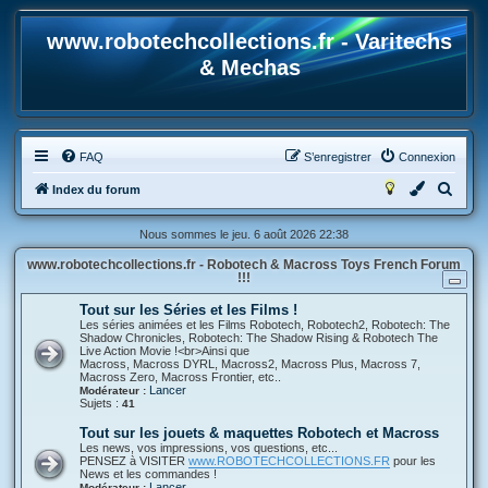
www.robotechcollections.fr - Varitechs
& Mechas
FAQ
S’enregistrer
Connexion
R
Index du forum
e
Nous sommes le jeu. 6 août 2026 22:38
c
www.robotechcollections.fr - Robotech & Macross Toys French Forum
h
!!!
e
Tout sur les Séries et les Films !
r
Les séries animées et les Films Robotech, Robotech2, Robotech: The
Shadow Chronicles, Robotech: The Shadow Rising & Robotech The
c
Live Action Movie !<br>Ainsi que
Macross, Macross DYRL, Macross2, Macross Plus, Macross 7,
h
Macross Zero, Macross Frontier, etc..
Lancer
Modérateur :
e
Sujets :
41
r
Tout sur les jouets & maquettes Robotech et Macross
Les news, vos impressions, vos questions, etc...
PENSEZ à VISITER
www.ROBOTECHCOLLECTIONS.FR
pour les
News et les commandes !
Lancer
Modérateur :