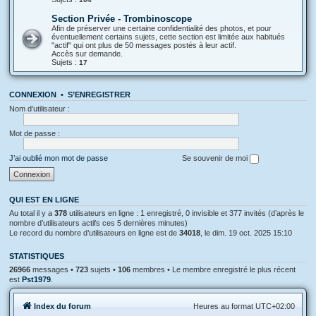
Section Privée - Trombinoscope
Afin de préserver une certaine confidentialité des photos, et pour
éventuellement certains sujets, cette section est limitée aux habitués
"actif" qui ont plus de 50 messages postés à leur actif.
Accès sur demande.
Sujets :
17
CONNEXION
•
S’ENREGISTRER
Nom d’utilisateur :
Mot de passe :
J’ai oublié mon mot de passe
Se souvenir de moi
QUI EST EN LIGNE
Au total il y a
378
utilisateurs en ligne : 1 enregistré, 0 invisible et 377 invités (d’après le
nombre d’utilisateurs actifs ces 5 dernières minutes)
Le record du nombre d’utilisateurs en ligne est de
34018
, le dim. 19 oct. 2025 15:10
STATISTIQUES
26966
messages •
723
sujets •
106
membres • Le membre enregistré le plus récent
est
Pst1979
.
Index du forum
Heures au format
UTC+02:00