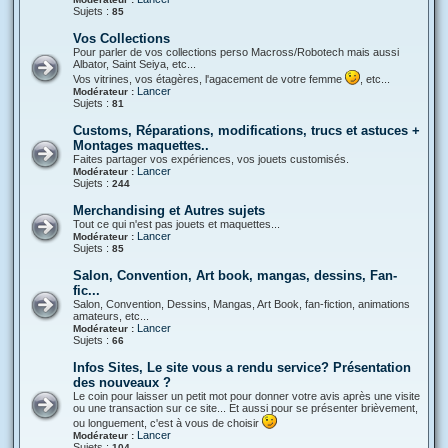
Sujets :
85
Vos Collections
Pour parler de vos collections perso Macross/Robotech mais aussi
Albator, Saint Seiya, etc...
Vos vitrines, vos étagères, l'agacement de votre femme
, etc...
Lancer
Modérateur :
Sujets :
81
Customs, Réparations, modifications, trucs et astuces +
Montages maquettes..
Faites partager vos expériences, vos jouets customisés.
Lancer
Modérateur :
Sujets :
244
Merchandising et Autres sujets
Tout ce qui n'est pas jouets et maquettes...
Lancer
Modérateur :
Sujets :
85
Salon, Convention, Art book, mangas, dessins, Fan-
fic...
Salon, Convention, Dessins, Mangas, Art Book, fan-fiction, animations
amateurs, etc...
Lancer
Modérateur :
Sujets :
66
Infos Sites, Le site vous a rendu service? Présentation
des nouveaux ?
Le coin pour laisser un petit mot pour donner votre avis après une visite
ou une transaction sur ce site... Et aussi pour se présenter brièvement,
ou longuement, c'est à vous de choisir
Lancer
Modérateur :
Sujets :
104