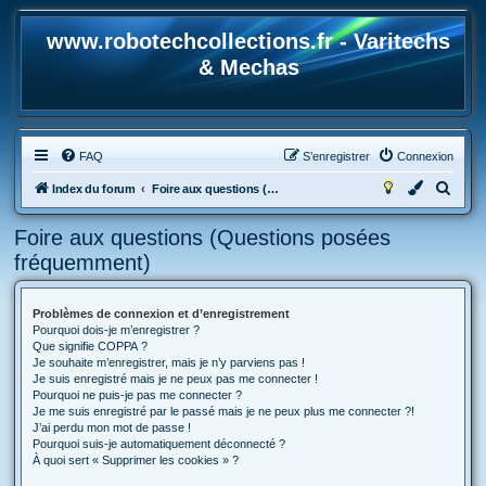
www.robotechcollections.fr - Varitechs
& Mechas
FAQ
S’enregistrer
Connexion
R
Index du forum
Foire aux questions (Questions posées fréquemment)
e
Foire aux questions (Questions posées
c
fréquemment)
h
e
Problèmes de connexion et d’enregistrement
r
Pourquoi dois-je m’enregistrer ?
c
Que signifie COPPA ?
Je souhaite m’enregistrer, mais je n’y parviens pas !
h
Je suis enregistré mais je ne peux pas me connecter !
Pourquoi ne puis-je pas me connecter ?
e
Je me suis enregistré par le passé mais je ne peux plus me connecter ?!
r
J’ai perdu mon mot de passe !
Pourquoi suis-je automatiquement déconnecté ?
À quoi sert « Supprimer les cookies » ?