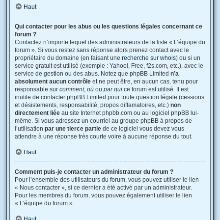
Haut
Qui contacter pour les abus ou les questions légales concernant ce
forum ?
Contactez n’importe lequel des administrateurs de la liste « L’équipe du
forum ». Si vous restez sans réponse alors prenez contact avec le
propriétaire du domaine (en faisant une
recherche sur whois
) ou si un
service gratuit est utilisé (exemple : Yahoo!, Free, f2s.com, etc.), avec le
service de gestion ou des abus. Notez que phpBB Limited
n’a
absolument aucun contrôle
et ne peut être, en aucun cas, tenu pour
responsable sur
comment
,
où
ou
par qui
ce forum est utilisé. Il est
inutile de contacter phpBB Limited pour toute question légale (cessions
et désistements, responsabilité, propos diffamatoires, etc.)
non
directement liée
au site Internet phpbb.com ou au logiciel phpBB lui-
même. Si vous adressez un courriel au groupe phpBB à propos de
l’utilisation
par une tierce partie
de ce logiciel vous devez vous
attendre à une réponse très courte voire à aucune réponse du tout.
Haut
Comment puis-je contacter un administrateur du forum ?
Pour l’ensemble des utilisateurs du forum, vous pouvez utiliser le lien
« Nous contacter », si ce dernier a été activé par un administrateur.
Pour les membres du forum, vous pouvez également utiliser le lien
« L’équipe du forum ».
Haut