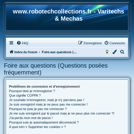
www.robotechcollections.fr - Varitechs
& Mechas
FAQ
S’enregistrer
Connexion
R
Index du forum
Foire aux questions (Questions posées fréquemment)
e
Foire aux questions (Questions posées
c
fréquemment)
h
e
Problèmes de connexion et d’enregistrement
r
Pourquoi dois-je m’enregistrer ?
c
Que signifie COPPA ?
Je souhaite m’enregistrer, mais je n’y parviens pas !
h
Je suis enregistré mais je ne peux pas me connecter !
Pourquoi ne puis-je pas me connecter ?
e
Je me suis enregistré par le passé mais je ne peux plus me connecter ?!
r
J’ai perdu mon mot de passe !
Pourquoi suis-je automatiquement déconnecté ?
À quoi sert « Supprimer les cookies » ?