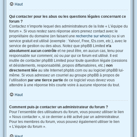
Haut
Qui contacter pour les abus ou les questions légales concernant ce
forum ?
Contactez n’importe lequel des administrateurs de la liste « L’équipe du
forum ». Si vous restez sans réponse alors prenez contact avec le
propriétaire du domaine (en faisant une
recherche sur whois
) ou si un
service gratuit est utilisé (exemple : Yahoo!, Free, f2s.com, etc.), avec le
service de gestion ou des abus. Notez que phpBB Limited
n’a
absolument aucun contrôle
et ne peut être, en aucun cas, tenu pour
responsable sur
comment
,
où
ou
par qui
ce forum est utilisé. Il est
inutile de contacter phpBB Limited pour toute question légale (cessions
et désistements, responsabilité, propos diffamatoires, etc.)
non
directement liée
au site Internet phpbb.com ou au logiciel phpBB lui-
même. Si vous adressez un courriel au groupe phpBB à propos de
l’utilisation
par une tierce partie
de ce logiciel vous devez vous
attendre à une réponse très courte voire à aucune réponse du tout.
Haut
Comment puis-je contacter un administrateur du forum ?
Pour l’ensemble des utilisateurs du forum, vous pouvez utiliser le lien
« Nous contacter », si ce dernier a été activé par un administrateur.
Pour les membres du forum, vous pouvez également utiliser le lien
« L’équipe du forum ».
Haut